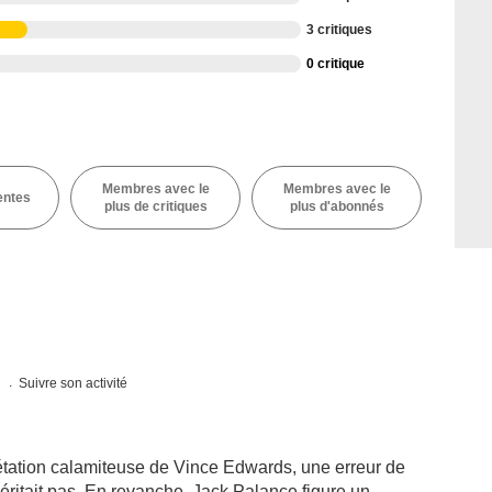
3 critiques
0 critique
Membres avec le
Membres avec le
entes
plus de critiques
plus d'abonnés
s
Suivre son activité
rprétation calamiteuse de Vince Edwards, une erreur de
méritait pas. En revanche, Jack Palance figure un