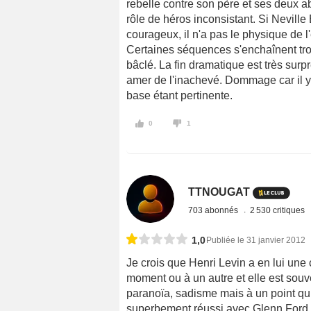
rebelle contre son père et ses deux 
rôle de héros inconsistant. Si Nevill
courageux, il n'a pas le physique de 
Certaines séquences s'enchaînent tr
bâclé. La fin dramatique est très surp
amer de l'inachevé. Dommage car il y 
base étant pertinente.
0
1
TTNOUGAT
703 abonnés
2 530 critiques
1,0
Publiée le 31 janvier 2012
Je crois que Henri Levin a en lui une 
moment ou à un autre et elle est souven
paranoïa, sadisme mais à un point qui 
superbement réussi avec Glenn Ford et 