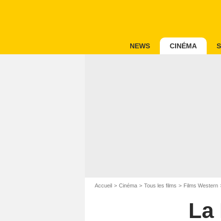
NEWS
CINÉMA
S
Accueil
Cinéma
Tous les films
Films Western
La