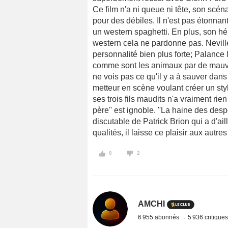
Ce film n'a ni queue ni tête, son scénar
pour des débiles. Il n'est pas étonna
un western spaghetti. En plus, son hé
western cela ne pardonne pas. Neville
personnalité bien plus forte; Palance l
comme sont les animaux par de mauvai
ne vois pas ce qu'il y a à sauver dans
metteur en scène voulant créer un st
ses trois fils maudits n'a vraiment rie
père'' est ignoble. ''La haine des desp
discutable de Patrick Brion qui a d'ai
qualités, il laisse ce plaisir aux autres
0
2
AMCHI
6 955 abonnés
5 936 critique