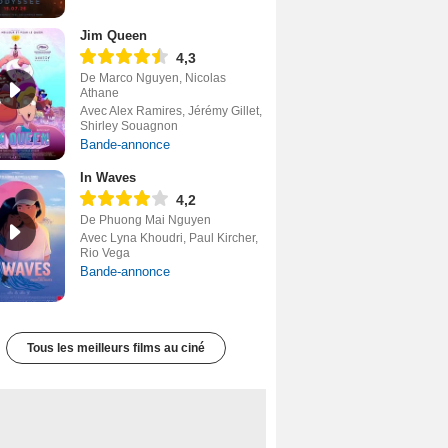
Jim Queen
4,3
De Marco Nguyen, Nicolas
Athane
Avec Alex Ramires, Jérémy Gillet,
Shirley Souagnon
Bande-annonce
In Waves
4,2
De Phuong Mai Nguyen
Avec Lyna Khoudri, Paul Kircher,
Rio Vega
Bande-annonce
Tous les meilleurs films au ciné