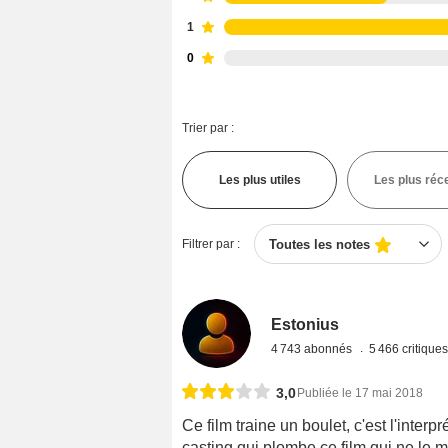
1
0
Trier par :
Les plus utiles
Les plus réc
Filtrer par :
Toutes les notes
Estonius
4 743 abonnés
5 466 critique
3,0
Publiée le 17 mai 2018
Ce film traine un boulet, c'est l'inte
casting qui plombe ce film qui ne le 