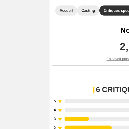
Accueil
Casting
Critiques spec
No
2
En savoir plus
6 CRITI
5
4
3
2