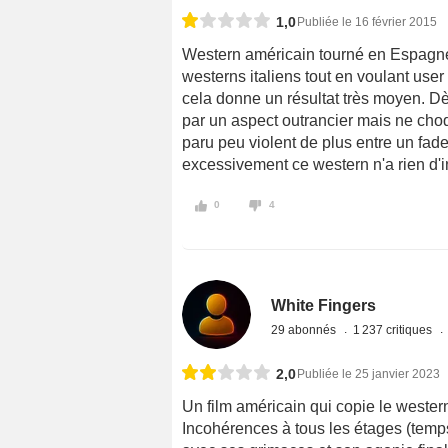
1,0
Publiée le 16 février 2015
Western américain tourné en Espagn
westerns italiens tout en voulant us
cela donne un résultat très moyen. Dè
par un aspect outrancier mais ne ch
paru peu violent de plus entre un fa
excessivement ce western n'a rien d'
0
4
White Fingers
29 abonnés
1 237 critiques
2,0
Publiée le 25 janvier 2023
Un film américain qui copie le western
Incohérences à tous les étages (temp