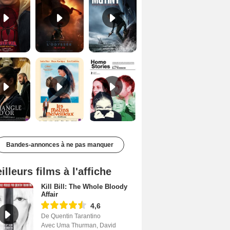
Le Triangle d'or Bande-annonce VF
Les Matins merveilleux Bande-annonce VF
Home stories Bande-annonce VO STFR
Bandes-annonces à ne pas manquer
illeurs films à l'affiche
Kill Bill: The Whole Bloody
Affair
4,6
De Quentin Tarantino
Avec Uma Thurman, David