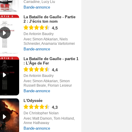
Carradine, Lucy Liu
Bande-annonce
La Bataille de Gaulle - Partie
2 : J’écris ton nom
4,5
De Antonin Baudry
Avec Simon Abkarian, Niels
Schneider, Anamaria Vartolomei
Bande-annonce
La Bataille de Gaulle - partie 1
: L'Âge de Fer
4,4
De Antonin Baudry
Avec Simon Abkarian, Simon
Russell Beale, Florian Lesieur
Bande-annonce
L'Odyssée
4,3
De Christopher Nolan
Avec Matt Damon, Tom Holland,
Anne Hathaway
Bande-annonce