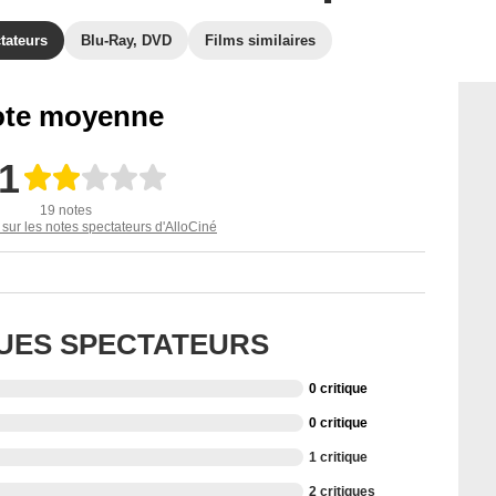
tateurs
Blu-Ray, DVD
Films similaires
te moyenne
,1
19 notes
 sur les notes spectateurs d'AlloCiné
QUES SPECTATEURS
0 critique
0 critique
1 critique
2 critiques