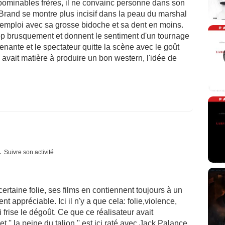
abominables frères, il ne convainc personne dans son
e Brand se montre plus incisif dans la peau du marshal
l'emploi avec sa grosse bidoche et sa dent en moins.
op brusquement et donnent le sentiment d'un tournage
renante et le spectateur quitte la scène avec le goût
avait matière à produire un bon western, l'idée de
Suivre son activité
certaine folie, ses films en contiennent toujours à un
t appréciable. Ici il n'y a que cela: folie,violence,
frise le dégoût. Ce que ce réalisateur avait
'' la peine du talion '' est ici raté avec Jack Palance.