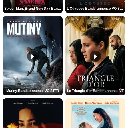
Spider-Man: Brand New Day Bande-annonce VO STFR
L'Odyssée Bande-annonce VO STFR
Mutiny Bande-annonce VO STFR
Le Triangle d'or Bande-annonce VF