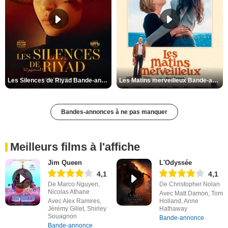
Les Silences de Riyad Bande-annonce VO STFR
Les Matins merveilleux Bande-annonce VF
Bandes-annonces à ne pas manquer
Meilleurs films à l'affiche
Jim Queen
L'Odyssée
4,1
4,1
De Marco Nguyen,
De Christopher Nolan
Nicolas Athane
Avec Matt Damon, Tom
Avec Alex Ramires,
Holland, Anne
Jérémy Gillet, Shirley
Hathaway
Souagnon
Bande-annonce
Bande-annonce