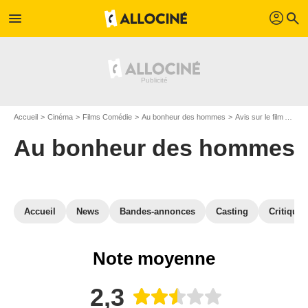
profil
menu
search
Accueil
Cinéma
Films Comédie
Au bonheur des hommes
Avis sur le film Au bonheur des hommes
Au bonheur des hommes
Accueil
News
Bandes-annonces
Casting
Critiques
Note moyenne
2,3