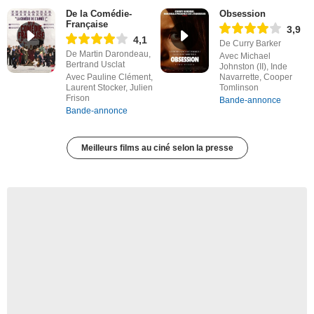
De la Comédie-
Obsession
Française
3,9
4,1
De Curry Barker
De Martin Darondeau,
Avec Michael
Bertrand Usclat
Johnston (II), Inde
Avec Pauline Clément,
Navarrette, Cooper
Laurent Stocker, Julien
Tomlinson
Frison
Bande-annonce
Bande-annonce
Meilleurs films au ciné selon la presse