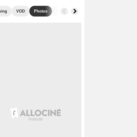
ming
VOD
Photos
Secrets de tournage
Films similaires