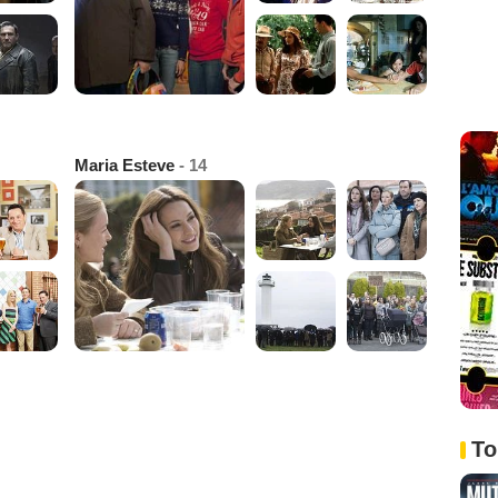
Maria Esteve
- 14
To