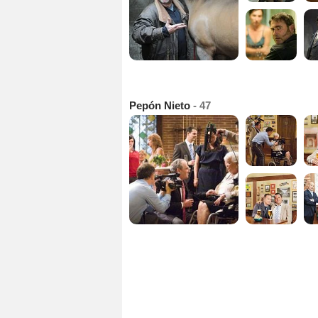
Pepón Nieto
- 47