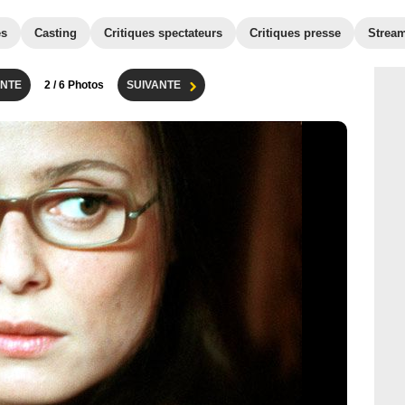
es
Casting
Critiques spectateurs
Critiques presse
Strea
NTE
2
/ 6 Photos
SUIVANTE