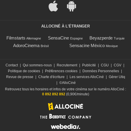
ALLOCINÉ À L'ÉTRANGER
Filmstarts
SensaCine
Beyazperde
Allemagne
Espagne
Turquie
AdoroCinema
Sensacine México
Brésil
Mexique
Contact
|
Qui sommes-nous
|
Recrutement
|
Publicité
|
CGU
|
CGV
|
Politique de cookies
|
Préférences cookies
|
Données Personnelles
|
Revue de presse
|
Charte d'écriture
|
Les services AlloCiné
|
Gérer Utiq
|
©AlloCiné
Retrouvez tous les horaires et infos de votre cinéma sur le numéro AlloCiné :
0 892 892 892
(0,90€/minute)