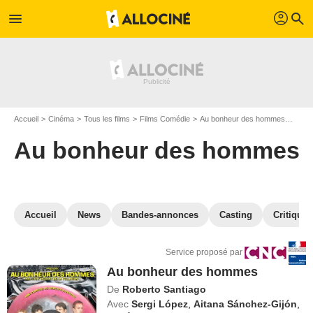
profil
menu
search
Accueil
Cinéma
Tous les films
Films Comédie
Au bonheur des hommes
VOD 
Au bonheur des hommes
Accueil
News
Bandes-annonces
Casting
Critiques
Service proposé par
Au bonheur des hommes
De
Roberto Santiago
Avec
Sergi López
,
Aitana Sánchez-Gijón
,