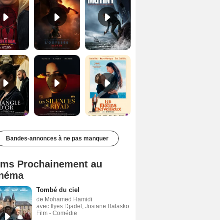
Le Triangle d'or Bande-annonce VF
Les Silences de Riyad Bande-annonce VO STFR
Les Matins merveilleux Bande-annonce VF
Bandes-annonces à ne pas manquer
lms Prochainement au
néma
Tombé du ciel
de Mohamed Hamidi
avec Ilyes Djadel, Josiane Balasko
Film - Comédie