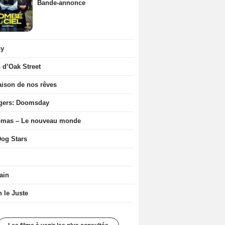
Bande-annonce
ny
n d’Oak Street
ison de nos rêves
gers: Doomsday
ômas – Le nouveau monde
og Stars
ain
n le Juste