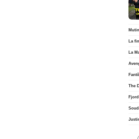
Muti
La fi
La Ma
Aven
Fant
The D
Fjord
Soud
Justi