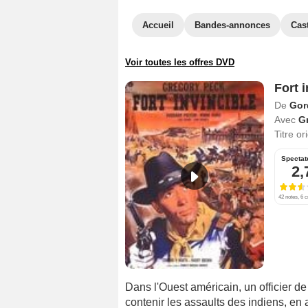
Accueil
Bandes-annonces
Cas
Voir toutes les offres DVD
Fort i
De
Gor
Avec
G
Titre or
Spectat
2,
42 notes, 6 c
Dans l'Ouest américain, un officier de
contenir les assaults des indiens, en a