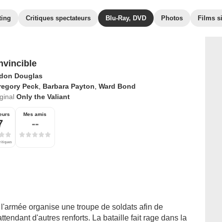
ting
Critiques spectateurs
Blu-Ray, DVD
Photos
Films s
nvincible
don Douglas
regory Peck
,
Barbara Payton
,
Ward Bond
iginal
Only the Valiant
eurs
Mes amis
7
--
ritiques
 l'armée organise une troupe de soldats afin de
ttendant d'autres renforts. La bataille fait rage dans la