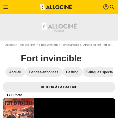
profil
menu
search
Accueil
Tous les films
Films Western
Fort invincible
Affiche du film Fort invincible - Photo 1
Fort invincible
Accueil
Bandes-annonces
Casting
Critiques spectateu
RETOUR À LA GALERIE
1
/ 1 Photo