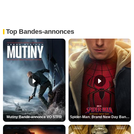
Top Bandes-annonces
Mutiny Bande-annonce VO STFR
Spider-Man: Brand New Day Bande-annonce VO STFR