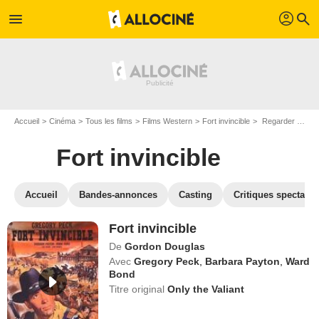
profil
menu
search
Accueil
Cinéma
Tous les films
Films Western
Fort invincible
Regarder Fort invincible en SVOD
Fort invincible
Accueil
Bandes-annonces
Casting
Critiques spectateu
Fort invincible
De
Gordon Douglas
Avec
Gregory Peck
,
Barbara Payton
,
Ward
Bond
Titre original
Only the Valiant