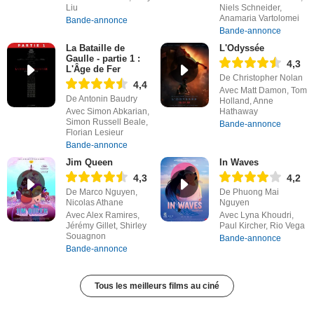
Liu
Niels Schneider,
Anamaria Vartolomei
Bande-annonce
Bande-annonce
La Bataille de
L'Odyssée
Gaulle - partie 1 :
4,3
L'Âge de Fer
De Christopher Nolan
4,4
Avec Matt Damon, Tom
De Antonin Baudry
Holland, Anne
Avec Simon Abkarian,
Hathaway
Simon Russell Beale,
Bande-annonce
Florian Lesieur
Bande-annonce
Jim Queen
In Waves
4,3
4,2
De Marco Nguyen,
De Phuong Mai
Nicolas Athane
Nguyen
Avec Alex Ramires,
Avec Lyna Khoudri,
Jérémy Gillet, Shirley
Paul Kircher, Rio Vega
Souagnon
Bande-annonce
Bande-annonce
Tous les meilleurs films au ciné