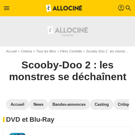
profil
menu
search
Accueil
Cinéma
Tous les films
Films Comédie
Scooby-Doo 2 : les monstres se déchaînent
Scooby-Doo 2 : les
monstres se déchaînent
Accueil
News
Bandes-annonces
Casting
Critiques
DVD et Blu-Ray