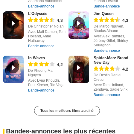
Anamaria Vartolomei
Florian Lesieur
Bande-annonce
Bande-annonce
L'Odyssée
Jim Queen
4,3
4,3
De Christopher Nolan
De Marco Nguyen,
Nicolas Athane
Avec Matt Damon, Tom
Holland, Anne
Avec Alex Ramires,
Hathaway
Jérémy Gillet, Shirley
Souagnon
Bande-annonce
Bande-annonce
In Waves
Spider-Man: Brand
New Day
4,2
4,2
De Phuong Mai
Nguyen
De Destin Daniel
Cretton
Avec Lyna Khoudri,
Paul Kircher, Rio Vega
Avec Tom Holland,
Zendaya, Sadie Sink
Bande-annonce
Bande-annonce
Tous les meilleurs films au ciné
Bandes-annonces les plus récentes