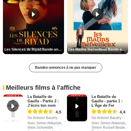
Les Silences de Riyad Bande-annonce VO STFR
Les Matins merveilleux Bande-annonce VF
Bandes-annonces à ne pas manquer
Meilleurs films à l'affiche
La Bataille de
La Bataille de
Gaulle - Partie 2 :
Gaulle - partie 1 :
J’écris ton nom
L'Âge de Fer
4,5
4,4
De Antonin Baudry
De Antonin Baudry
Avec Simon Abkarian,
Avec Simon Abkarian,
Niels Schneider,
Simon Russell Beale,