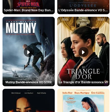
Spider-Man: Brand New Day Bande-annonce VO STFR
L'Odyssée Bande-annonce VO STFR
Mutiny Bande-annonce VO STFR
Le Triangle d'or Bande-annonce VF