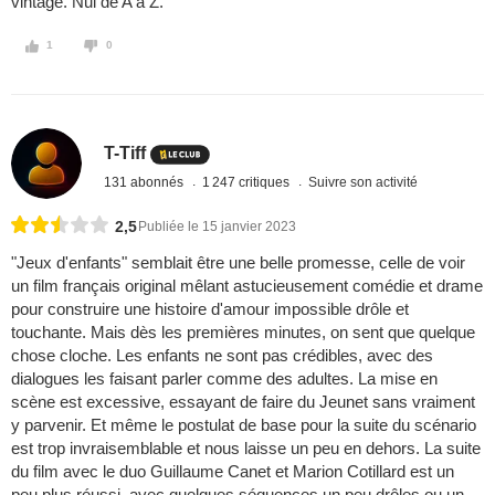
vintage. Nul de A à Z.
1
0
T-Tiff
131 abonnés
1 247 critiques
Suivre son activité
2,5
Publiée le 15 janvier 2023
"Jeux d'enfants" semblait être une belle promesse, celle de voir
un film français original mêlant astucieusement comédie et drame
pour construire une histoire d'amour impossible drôle et
touchante. Mais dès les premières minutes, on sent que quelque
chose cloche. Les enfants ne sont pas crédibles, avec des
dialogues les faisant parler comme des adultes. La mise en
scène est excessive, essayant de faire du Jeunet sans vraiment
y parvenir. Et même le postulat de base pour la suite du scénario
est trop invraisemblable et nous laisse un peu en dehors. La suite
du film avec le duo Guillaume Canet et Marion Cotillard est un
peu plus réussi, avec quelques séquences un peu drôles ou un