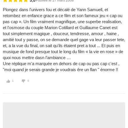
5,0
Publiée le 17 mars 2008
Plongez dans l'univers fou et décalé de Yann Samuell, et
retombez en enfance grace a ce film et son fameux jeu « cap ou
pas cap ». Un film vraiment magnifique, une superbe realisation,
et l'osmose du couple Marion Cotillard et Guillaume Canet est
tout simplement magique , douceur, tendresse, amour , haine ,
amitié tout y passe, on se demande quel gage va leur passer tete,
et, a la vue du final, on sait qu'ils étaient pret a tout ... Et puis en
musique de fond presque tout le long du film « la vie en rose » de
quoi nous mettre dasn l’ambiance …
Une réplique m'a marquée en dehors de cap ou pas cap c'est ,
"moi quand je serais grande je voudrais êre un flan " énorme !!
1
0