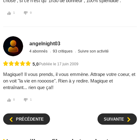
chose , si ce n'est qu' 1h30 de bonheur , 100% splendide .
1
0
angelnight03
4 abonnés
93 critiques
Suivre son activité
5,0
Publiée le 17 juin 2009
Magique!! Il vous prends, il vous emmène. Attrape votre coeur, et
on voit "la vie en roooose". Rien à y redire. Magique et
entraînant... rien que ça!!
0
1
PRÉCÉDENTE
SUIVANTE