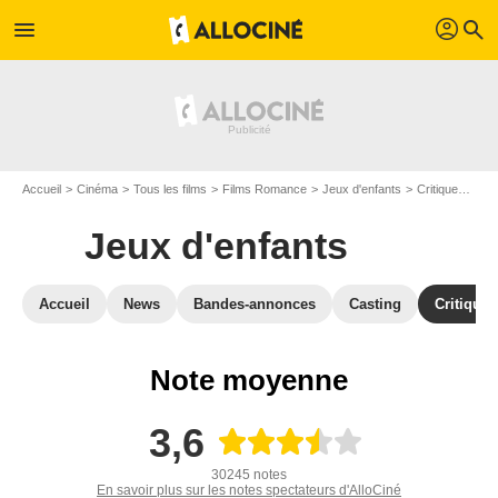
profil
menu
search
Accueil
Cinéma
Tous les films
Films Romance
Jeux d'enfants
Critiques Jeux d'enfants
Jeux d'enfants
Accueil
News
Bandes-annonces
Casting
Critiques
Note moyenne
3,6
30245 notes
En savoir plus sur les notes spectateurs d'AlloCiné