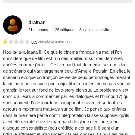
dralnar
21 abonnés
125 critiques
Suivre son activité
0,5
Publiée le 4 mai 2008
Hou-la-la-la-laaaa !!! Ce que le cinema francais va mal si l’on
considere que ce film est l’un des meilleurs sur ces dernieres
années comme j’ai lu… Ce film part tout de meme sur une idée
de scénario qui vaut largement celui d’Amelie Poulain. En effet, le
scénario evoque un tronçon de vie de deux personnages prenant
la vie pour un jeu avec pour objectif inconscient de ne pas vouloir
grandir, le tout sur fond de love-story bien sur. Le probleme vient
donc d’ailleurs à commencer par les dialogues et l'humour(?) qui
sont souvent d’une lourdeur insupportable avec et surtout les
acteurs simplement mauvais sur ce film. Je pense aux enfants
dans la premiere partie dont l’interpretation laisse supposer qu’ils
aient été recruté chez le marchand de glace d’en face, leur
dialogue existentialiste (peu crédible a cet age !!!!) sont d’un
ridicule affligeant et n’arrangent pas les choses. Et puis les deux