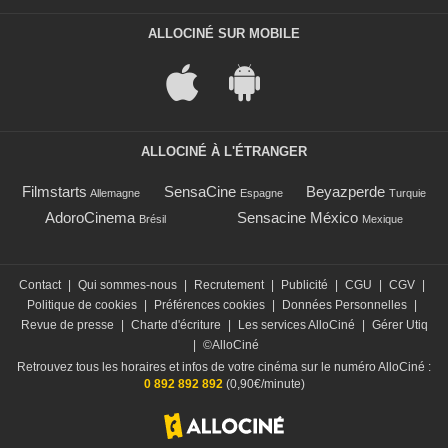
ALLOCINÉ SUR MOBILE
ALLOCINÉ À L'ÉTRANGER
Filmstarts
SensaCine
Beyazperde
Allemagne
Espagne
Turquie
AdoroCinema
Sensacine México
Brésil
Mexique
Contact
|
Qui sommes-nous
|
Recrutement
|
Publicité
|
CGU
|
CGV
|
Politique de cookies
|
Préférences cookies
|
Données Personnelles
|
Revue de presse
|
Charte d'écriture
|
Les services AlloCiné
|
Gérer Utiq
|
©AlloCiné
Retrouvez tous les horaires et infos de votre cinéma sur le numéro AlloCiné :
0 892 892 892
(0,90€/minute)