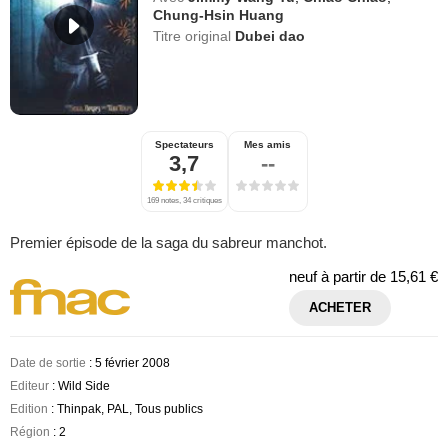
Chung-Hsin Huang
Titre original
Dubei dao
Spectateurs
Mes amis
3,7
--
169 notes, 34 critiques
Premier épisode de la saga du sabreur manchot.
neuf à partir de
15,61 €
ACHETER
Date de sortie
: 5 février 2008
Editeur
: Wild Side
Edition
: Thinpak, PAL, Tous publics
Région
: 2