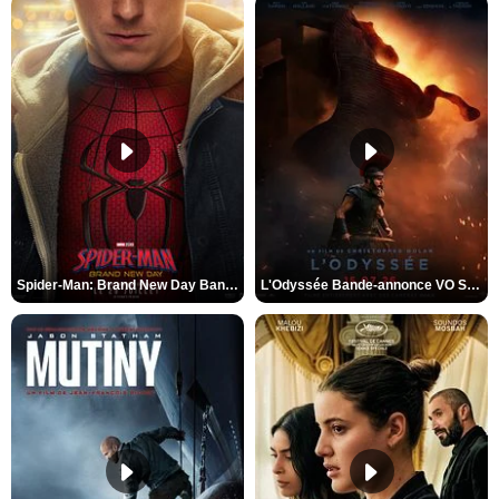
Spider-Man: Brand New Day Bande-annonce VO STFR
L'Odyssée Bande-annonce VO STFR