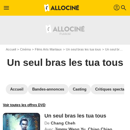
profil
menu
search
Accueil
Cinéma
Films Arts Martiaux
Un seul bras les tua tous
Un seul bras les tua tous en DVD
Un seul bras les tua tous
Accueil
Bandes-annonces
Casting
Critiques spectateu
Voir toutes les offres DVD
Un seul bras les tua tous
De
Chang Cheh
Avec
Jimmy Wang Yu
,
Chiao Chiao
,