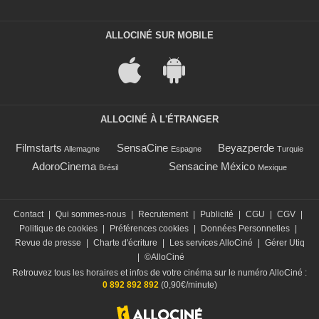
ALLOCINÉ SUR MOBILE
ALLOCINÉ À L'ÉTRANGER
Filmstarts
SensaCine
Beyazperde
Allemagne
Espagne
Turquie
AdoroCinema
Sensacine México
Brésil
Mexique
Contact
|
Qui sommes-nous
|
Recrutement
|
Publicité
|
CGU
|
CGV
|
Politique de cookies
|
Préférences cookies
|
Données Personnelles
|
Revue de presse
|
Charte d'écriture
|
Les services AlloCiné
|
Gérer Utiq
|
©AlloCiné
Retrouvez tous les horaires et infos de votre cinéma sur le numéro AlloCiné :
0 892 892 892
(0,90€/minute)