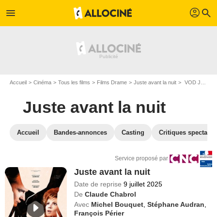
profil
menu
search
Accueil
Cinéma
Tous les films
Films Drame
Juste avant la nuit
VOD Juste avant la nuit
Juste avant la nuit
Accueil
Bandes-annonces
Casting
Critiques spectateu
Service proposé par
Juste avant la nuit
Date de reprise
9 juillet 2025
De
Claude Chabrol
Avec
Michel Bouquet
,
Stéphane Audran
,
François Périer