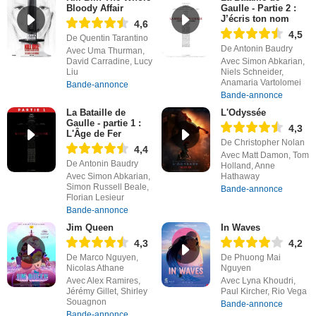
Bloody Affair
Gaulle - Partie 2 :
J’écris ton nom
4,6
4,5
De Quentin Tarantino
De Antonin Baudry
Avec Uma Thurman,
David Carradine, Lucy
Avec Simon Abkarian,
Liu
Niels Schneider,
Anamaria Vartolomei
Bande-annonce
Bande-annonce
La Bataille de
L'Odyssée
Gaulle - partie 1 :
4,3
L'Âge de Fer
De Christopher Nolan
4,4
Avec Matt Damon, Tom
De Antonin Baudry
Holland, Anne
Avec Simon Abkarian,
Hathaway
Simon Russell Beale,
Bande-annonce
Florian Lesieur
Bande-annonce
Jim Queen
In Waves
4,3
4,2
De Marco Nguyen,
De Phuong Mai
Nicolas Athane
Nguyen
Avec Alex Ramires,
Avec Lyna Khoudri,
Jérémy Gillet, Shirley
Paul Kircher, Rio Vega
Souagnon
Bande-annonce
Bande-annonce