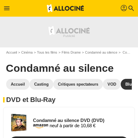
profil
menu
search
Accueil
Cinéma
Tous les films
Films Drame
Condamné au silence
Condamné au silence en DVD Blu Ray
Condamné au silence
Accueil
Casting
Critiques spectateurs
VOD
Blu-Ra
DVD et Blu-Ray
Condamné au silence DVD (DVD)
neuf à partir de 10,68 €