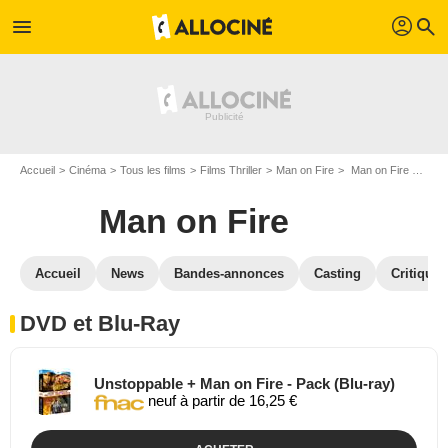
profil
menu
search
Accueil
Cinéma
Tous les films
Films Thriller
Man on Fire
Man on Fire en DVD Blu Ray
Man on Fire
Accueil
News
Bandes-annonces
Casting
Critiques
DVD et Blu-Ray
Unstoppable + Man on Fire - Pack (Blu-ray)
neuf à partir de 16,25 €