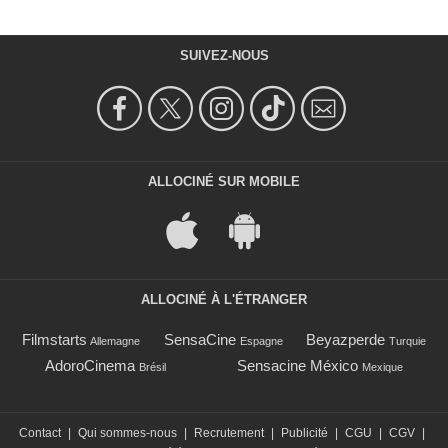
SUIVEZ-NOUS
ALLOCINÉ SUR MOBILE
ALLOCINÉ À L'ÉTRANGER
Filmstarts
SensaCine
Beyazperde
Allemagne
Espagne
Turquie
AdoroCinema
Sensacine México
Brésil
Mexique
Contact
|
Qui sommes-nous
|
Recrutement
|
Publicité
|
CGU
|
CGV
|