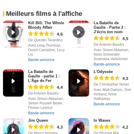
Meilleurs films à l'affiche
Kill Bill: The Whole
La Bataille de
Bloody Affair
Gaulle - Partie 2 :
J’écris ton nom
4,6
4,5
De Quentin Tarantino
De Antonin Baudry
Avec Uma Thurman,
David Carradine, Lucy
Avec Simon Abkarian,
Liu
Niels Schneider,
Anamaria Vartolomei
Bande-annonce
Bande-annonce
La Bataille de
L'Odyssée
Gaulle - partie 1 :
4,3
L'Âge de Fer
De Christopher Nolan
4,4
Avec Matt Damon, Tom
De Antonin Baudry
Holland, Anne
Avec Simon Abkarian,
Hathaway
Simon Russell Beale,
Bande-annonce
Florian Lesieur
Bande-annonce
Jim Queen
In Waves
4,3
4,2
De Marco Nguyen,
De Phuong Mai