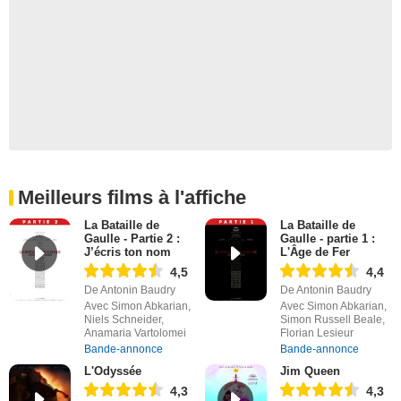
Meilleurs films à l'affiche
La Bataille de
La Bataille de
Gaulle - Partie 2 :
Gaulle - partie 1 :
J’écris ton nom
L'Âge de Fer
4,5
4,4
De Antonin Baudry
De Antonin Baudry
Avec Simon Abkarian,
Avec Simon Abkarian,
Niels Schneider,
Simon Russell Beale,
Anamaria Vartolomei
Florian Lesieur
Bande-annonce
Bande-annonce
L'Odyssée
Jim Queen
4,3
4,3