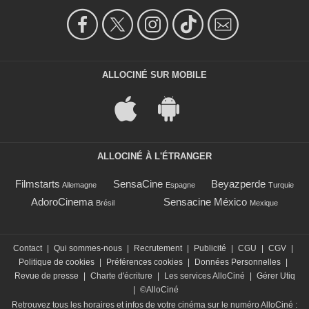
ALLOCINÉ SUR MOBILE
ALLOCINÉ À L'ÉTRANGER
Filmstarts
SensaCine
Beyazperde
Allemagne
Espagne
Turquie
AdoroCinema
Sensacine México
Brésil
Mexique
Contact
|
Qui sommes-nous
|
Recrutement
|
Publicité
|
CGU
|
CGV
|
Politique de cookies
|
Préférences cookies
|
Données Personnelles
|
Revue de presse
|
Charte d'écriture
|
Les services AlloCiné
|
Gérer Utiq
|
©AlloCiné
Retrouvez tous les horaires et infos de votre cinéma sur le numéro AlloCiné :