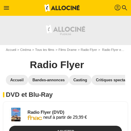
profil
menu
search
Accueil
Cinéma
Tous les films
Films Drame
Radio Flyer
Radio Flyer en DVD Blu Ray
Radio Flyer
Accueil
Bandes-annonces
Casting
Critiques spectateu
DVD et Blu-Ray
Radio Flyer (DVD)
neuf à partir de 29,99 €