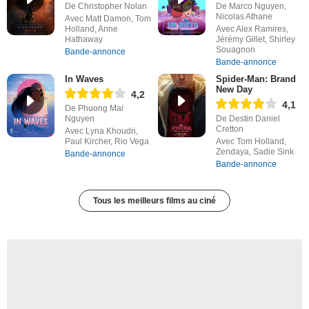
De Christopher Nolan
De Marco Nguyen,
Nicolas Athane
Avec Matt Damon, Tom
Holland, Anne
Avec Alex Ramires,
Hathaway
Jérémy Gillet, Shirley
Souagnon
Bande-annonce
Bande-annonce
In Waves
Spider-Man: Brand
New Day
4,2
4,1
De Phuong Mai
Nguyen
De Destin Daniel
Cretton
Avec Lyna Khoudri,
Paul Kircher, Rio Vega
Avec Tom Holland,
Zendaya, Sadie Sink
Bande-annonce
Bande-annonce
Tous les meilleurs films au ciné