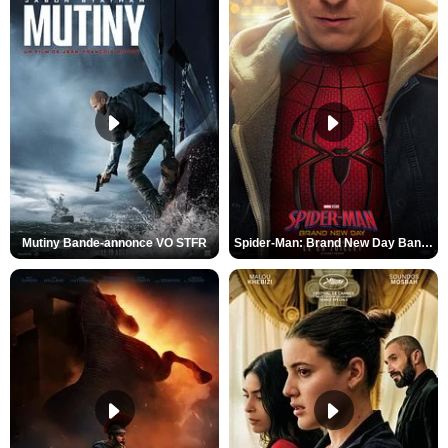
Mutiny Bande-annonce VO STFR
Spider-Man: Brand New Day Bande-annonce VO STFR