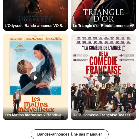
L'Odyssée Bande-annonce VO STFR
Le Triangle d'or Bande-annonce VF
Les Matins merveilleux Bande-annonce VF
De la Comédie-Française Teaser VF
Bandes-annonces à ne pas manquer