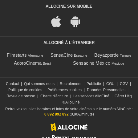
ALLOCINÉ SUR MOBILE
ALLOCINÉ À L'ÉTRANGER
Filmstarts
SensaCine
Beyazperde
Allemagne
Espagne
Turquie
AdoroCinema
Sensacine México
Brésil
Mexique
Contact
|
Qui sommes-nous
|
Recrutement
|
Publicité
|
CGU
|
CGV
|
Politique de cookies
|
Préférences cookies
|
Données Personnelles
|
Revue de presse
|
Charte d'écriture
|
Les services AlloCiné
|
Gérer Utiq
|
©AlloCiné
Retrouvez tous les horaires et infos de votre cinéma sur le numéro AlloCiné :
0 892 892 892
(0,90€/minute)