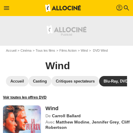
profil
menu
search
Accueil
Cinéma
Tous les films
Films Action
Wind
DVD Wind
Wind
Accueil
Casting
Critiques spectateurs
Blu-Ray, DVD
Voir toutes les offres DVD
Wind
De
Carroll Ballard
Avec
Matthew Modine
,
Jennifer Grey
,
Cliff
Robertson