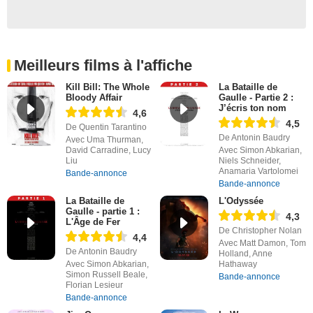
Meilleurs films à l'affiche
Kill Bill: The Whole
La Bataille de
Bloody Affair
Gaulle - Partie 2 :
J’écris ton nom
4,6
4,5
De Quentin Tarantino
De Antonin Baudry
Avec Uma Thurman,
David Carradine, Lucy
Avec Simon Abkarian,
Liu
Niels Schneider,
Anamaria Vartolomei
Bande-annonce
Bande-annonce
La Bataille de
L'Odyssée
Gaulle - partie 1 :
4,3
L'Âge de Fer
De Christopher Nolan
4,4
Avec Matt Damon, Tom
De Antonin Baudry
Holland, Anne
Avec Simon Abkarian,
Hathaway
Simon Russell Beale,
Bande-annonce
Florian Lesieur
Bande-annonce