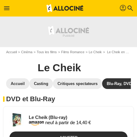
profil
menu
search
Accueil
Cinéma
Tous les films
Films Romance
Le Cheik
Le Cheik en DVD Blu Ray
Le Cheik
Accueil
Casting
Critiques spectateurs
Blu-Ray, DVD
DVD et Blu-Ray
Le Cheik (Blu-ray)
neuf à partir de 14,40 €