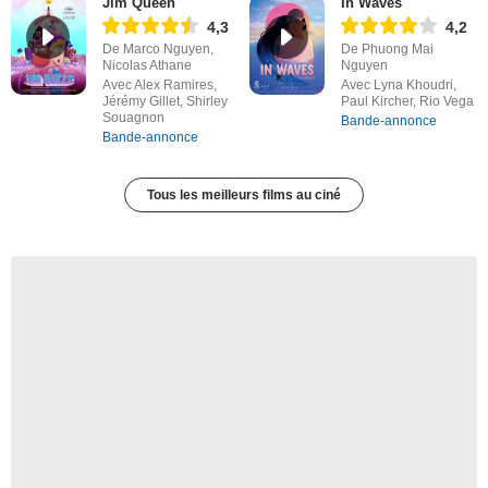
Jim Queen
In Waves
4,3
4,2
De Marco Nguyen,
De Phuong Mai
Nicolas Athane
Nguyen
Avec Alex Ramires,
Avec Lyna Khoudri,
Jérémy Gillet, Shirley
Paul Kircher, Rio Vega
Souagnon
Bande-annonce
Bande-annonce
Tous les meilleurs films au ciné