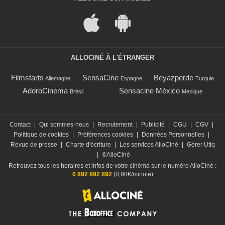
ALLOCINÉ À L'ÉTRANGER
Filmstarts
SensaCine
Beyazperde
Allemagne
Espagne
Turquie
AdoroCinema
Sensacine México
Brésil
Mexique
Contact
|
Qui sommes-nous
|
Recrutement
|
Publicité
|
CGU
|
CGV
|
Politique de cookies
|
Préférences cookies
|
Données Personnelles
|
Revue de presse
|
Charte d'écriture
|
Les services AlloCiné
|
Gérer Utiq
|
©AlloCiné
Retrouvez tous les horaires et infos de votre cinéma sur le numéro AlloCiné :
0 892 892 892
(0,90€/minute)