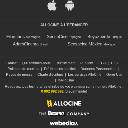
ALLOCINÉ À L'ÉTRANGER
Filmstarts
SensaCine
Beyazperde
Allemagne
Espagne
Turquie
AdoroCinema
Sensacine México
Brésil
Mexique
Contact
|
Qui sommes-nous
|
Recrutement
|
Publicité
|
CGU
|
CGV
|
Politique de cookies
|
Préférences cookies
|
Données Personnelles
|
Revue de presse
|
Charte d'écriture
|
Les services AlloCiné
|
Gérer Utiq
|
©AlloCiné
Retrouvez tous les horaires et infos de votre cinéma sur le numéro AlloCiné :
0 892 892 892
(0,90€/minute)