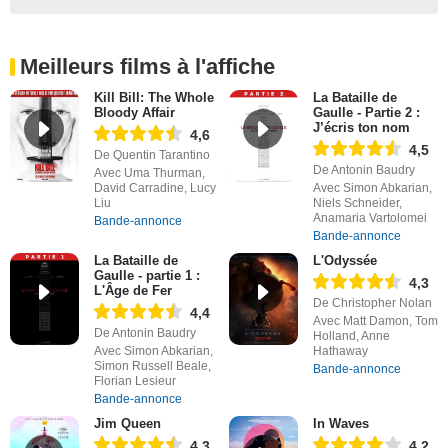
Meilleurs films à l'affiche
Kill Bill: The Whole
La Bataille de
Bloody Affair
Gaulle - Partie 2 :
J’écris ton nom
4,6
4,5
De Quentin Tarantino
De Antonin Baudry
Avec Uma Thurman,
David Carradine, Lucy
Avec Simon Abkarian,
Liu
Niels Schneider,
Anamaria Vartolomei
Bande-annonce
Bande-annonce
La Bataille de
L'Odyssée
Gaulle - partie 1 :
4,3
L'Âge de Fer
De Christopher Nolan
4,4
Avec Matt Damon, Tom
De Antonin Baudry
Holland, Anne
Avec Simon Abkarian,
Hathaway
Simon Russell Beale,
Bande-annonce
Florian Lesieur
Bande-annonce
Jim Queen
In Waves
4,3
4,2