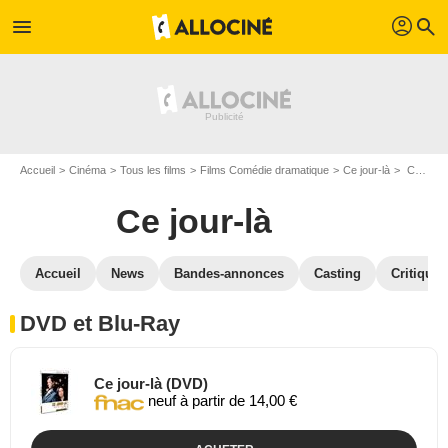
profil
menu
search
Accueil
Cinéma
Tous les films
Films Comédie dramatique
Ce jour-là
Ce jour-là en DVD Blu Ray
Ce jour-là
Accueil
News
Bandes-annonces
Casting
Critiques
DVD et Blu-Ray
Ce jour-là (DVD)
neuf à partir de 14,00 €