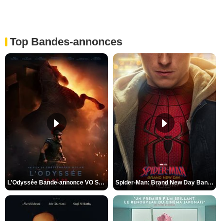
Top Bandes-annonces
L'Odyssée Bande-annonce VO STFR
Spider-Man: Brand New Day Bande-annonce VO STFR