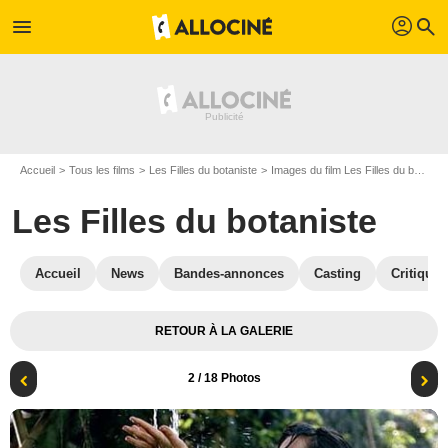
profil
menu
search
Accueil
Tous les films
Les Filles du botaniste
Images du film Les Filles du botaniste
Les Filles du botaniste
Accueil
News
Bandes-annonces
Casting
Critiques
RETOUR À LA GALERIE
2
/ 18 Photos