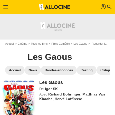
profil
menu
search
Accueil
Cinéma
Tous les films
Films Comédie
Les Gaous
Regarder Les Gaous en SVOD
Les Gaous
Accueil
News
Bandes-annonces
Casting
Critiques
Les Gaous
De
Igor SK
Avec
Richard Bohringer
,
Matthias Van
Khache
,
Hervé Laffïnsse