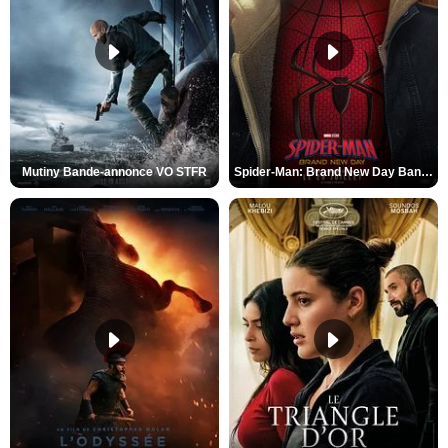
Mutiny Bande-annonce VO STFR
Spider-Man: Brand New Day Bande-annonce VO STFR