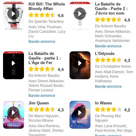
Kill Bill: The Whole
La Bataille de
Bloody Affair
Gaulle - Partie 2 :
J’écris ton nom
4,6
4,5
De Quentin Tarantino
De Antonin Baudry
Avec Uma Thurman,
David Carradine, Lucy
Avec Simon Abkarian,
Liu
Niels Schneider,
Anamaria Vartolomei
Bande-annonce
Bande-annonce
La Bataille de
L'Odyssée
Gaulle - partie 1 :
4,3
L'Âge de Fer
De Christopher Nolan
4,4
Avec Matt Damon, Tom
De Antonin Baudry
Holland, Anne
Avec Simon Abkarian,
Hathaway
Simon Russell Beale,
Bande-annonce
Florian Lesieur
Bande-annonce
Jim Queen
In Waves
4,3
4,2
De Marco Nguyen,
De Phuong Mai
Nicolas Athane
Nguyen
Avec Alex Ramires,
Avec Lyna Khoudri,
Jérémy Gillet, Shirley
Paul Kircher, Rio Vega
Souagnon