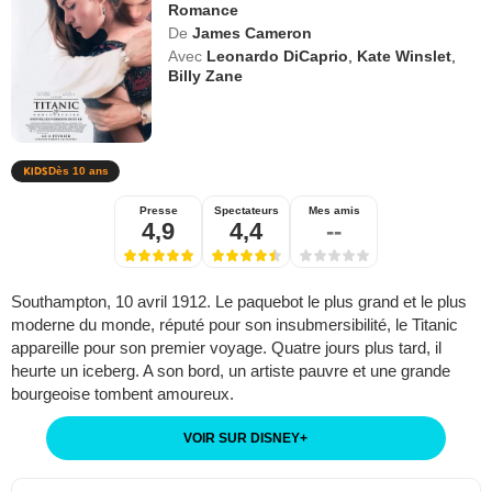
Romance
De
James Cameron
Avec
Leonardo DiCaprio
,
Kate Winslet
,
Billy Zane
Dès 10 ans
Presse
Spectateurs
Mes amis
4,9
4,4
--
Southampton, 10 avril 1912. Le paquebot le plus grand et le plus
moderne du monde, réputé pour son insubmersibilité, le Titanic
appareille pour son premier voyage. Quatre jours plus tard, il
heurte un iceberg. A son bord, un artiste pauvre et une grande
bourgeoise tombent amoureux.
VOIR SUR DISNEY
+