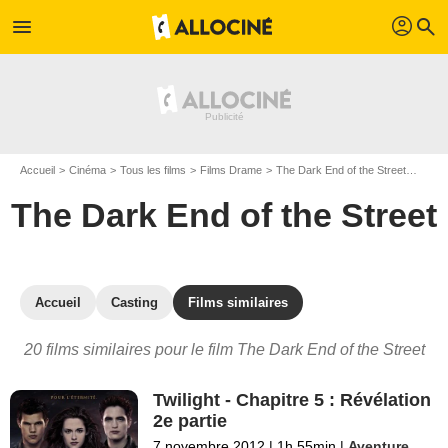
profil
menu
search
Accueil
Cinéma
Tous les films
Films Drame
The Dark End of the Street
Les f
The Dark End of the Street
Accueil
Casting
Films similaires
20 films similaires pour le film The Dark End of the Street
Twilight - Chapitre 5 : Révélation
2e partie
7 novembre 2012
|
1h 55min
|
Aventure
,