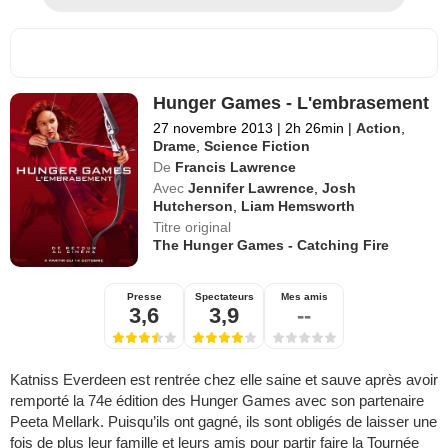
Hunger Games - L'embrasement
27 novembre 2013
|
2h 26min
|
Action
,
Drame
,
Science Fiction
De
Francis Lawrence
Avec
Jennifer Lawrence
,
Josh
Hutcherson
,
Liam Hemsworth
Titre original
The Hunger Games - Catching Fire
Presse
Spectateurs
Mes amis
3,6
3,9
--
Katniss Everdeen est rentrée chez elle saine et sauve après avoir
remporté la 74e édition des Hunger Games avec son partenaire
Peeta Mellark. Puisqu’ils ont gagné, ils sont obligés de laisser une
fois de plus leur famille et leurs amis pour partir faire la Tournée