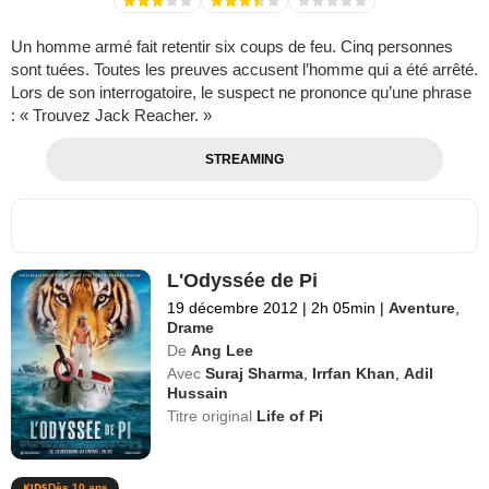
Un homme armé fait retentir six coups de feu. Cinq personnes
sont tuées. Toutes les preuves accusent l’homme qui a été arrêté.
Lors de son interrogatoire, le suspect ne prononce qu’une phrase
: « Trouvez Jack Reacher. »
STREAMING
L'Odyssée de Pi
19 décembre 2012
|
2h 05min
|
Aventure
,
Drame
De
Ang Lee
Avec
Suraj Sharma
,
Irrfan Khan
,
Adil
Hussain
Titre original
Life of Pi
Dès 10 ans