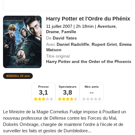
Harry Potter et l'Ordre du Phénix
11 juillet 2007
|
2h 18min
|
Aventure
,
Drame
,
Famille
De
David Yates
Avec
Daniel Radcliffe
,
Rupert Grint
,
Emma
Watson
Titre original
Harry Potter and the Order of the Phoenix
Dès 10 ans
Presse
Spectateurs
Mes amis
3,1
3,8
--
Le Ministre de la Magie Cornelius Fudge impose à Poudlard un
nouveau professeur de Défense contre les Forces du Mal,
Dolorès Ombrage, chargée de maintenir l'ordre à l'école et de
surveiller les faits et gestes de Dumbledore...