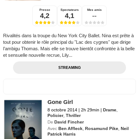
Presse
Spectateurs
Mes amis
4,2
4,1
--
Rivalités dans la troupe du New York City Ballet. Nina est prête à
tout pour obtenir le rôle principal du "Lac des cygnes" que dirige
l’ambigu Thomas. Mais elle se trouve bientôt confrontée à la belle
et sensuelle nouvelle recrue, Lily...
STREAMING
Gone Girl
8 octobre 2014
|
2h 29min
|
Drame
,
Policier
,
Thriller
De
David Fincher
Avec
Ben Affleck
,
Rosamund Pike
,
Neil
Patrick Harris