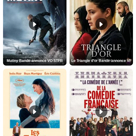
Mutiny Bande-annonce VO STFR
Le Triangle d'or Bande-annonce VF