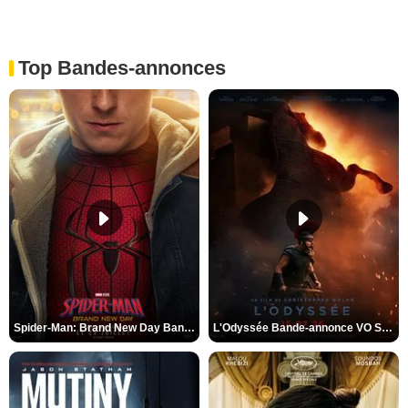
Top Bandes-annonces
Spider-Man: Brand New Day Bande-annonce VO STFR
L'Odyssée Bande-annonce VO STFR