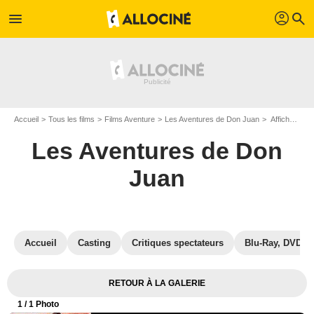
profil
menu
search
Accueil
Tous les films
Films Aventure
Les Aventures de Don Juan
Affiche du film Les Aventures de Don Juan - Photo 1
Les Aventures de Don
Juan
Accueil
Casting
Critiques spectateurs
Blu-Ray, DVD
RETOUR À LA GALERIE
1
/ 1 Photo