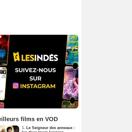
illeurs films en VOD
1.
Le Seigneur des anneaux :