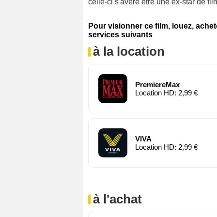
celle-ci s'avère être une ex-star de fil
Pour visionner ce film, louez, ache
services suivants
à la location
PremiereMax
Location HD: 2,99 €
VIVA
Location HD: 2,99 €
à l'achat