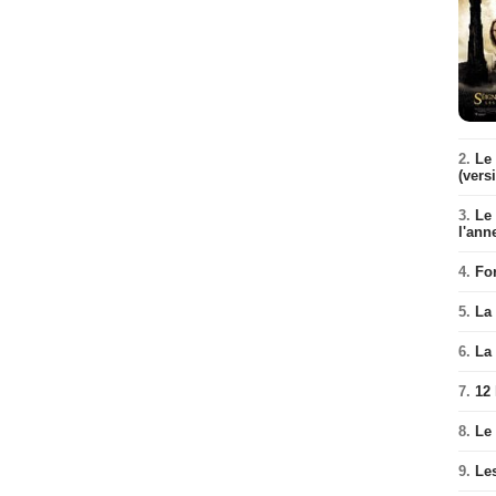
2.
Le 
(vers
3.
Le
l'ann
4.
Fo
5.
La 
6.
La 
7.
12
8.
Le
9.
Le