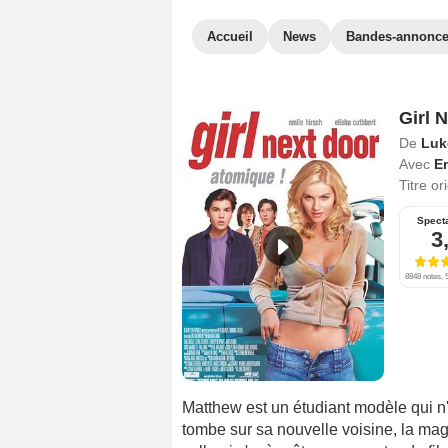
Accueil
News
Bandes-annonc
Girl 
De
Luk
Avec
Em
Titre or
Spect
3
8848 notes, 5
Matthew est un étudiant modèle qui n'a
tombe sur sa nouvelle voisine, la ma