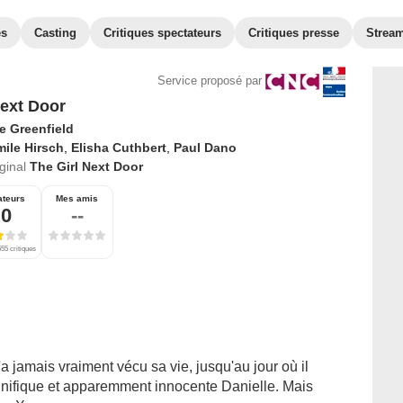
es
Casting
Critiques spectateurs
Critiques presse
Strea
Service proposé par
Next Door
e Greenfield
ile Hirsch
,
Elisha Cuthbert
,
Paul Dano
iginal
The Girl Next Door
ateurs
Mes amis
,0
--
55 critiques
 jamais vraiment vécu sa vie, jusqu'au jour où il
gnifique et apparemment innocente Danielle. Mais