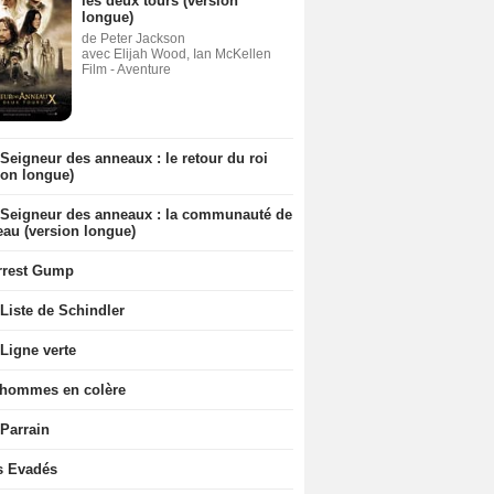
les deux tours (version
longue)
de Peter Jackson
avec Elijah Wood, Ian McKellen
Film - Aventure
Seigneur des anneaux : le retour du roi
ion longue)
 Seigneur des anneaux : la communauté de
eau (version longue)
rrest Gump
Liste de Schindler
Ligne verte
 hommes en colère
 Parrain
s Evadés