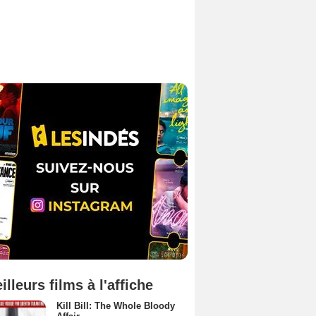
illeurs films à l'affiche
Kill Bill: The Whole Bloody