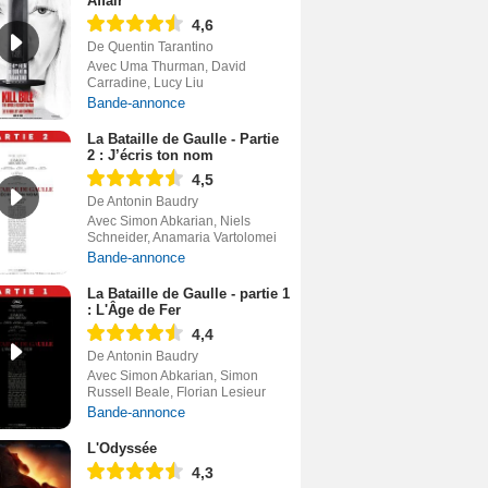
Affair
4,6
De Quentin Tarantino
Avec Uma Thurman, David
Carradine, Lucy Liu
Bande-annonce
La Bataille de Gaulle - Partie
2 : J’écris ton nom
4,5
De Antonin Baudry
Avec Simon Abkarian, Niels
Schneider, Anamaria Vartolomei
Bande-annonce
La Bataille de Gaulle - partie 1
: L'Âge de Fer
4,4
De Antonin Baudry
Avec Simon Abkarian, Simon
Russell Beale, Florian Lesieur
Bande-annonce
L'Odyssée
4,3