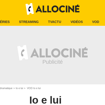
ÉRIES
STREAMING
TVACTU
VIDÉOS
VOD
dramatique
Io e lui
VOD Io e lui
Io e lui