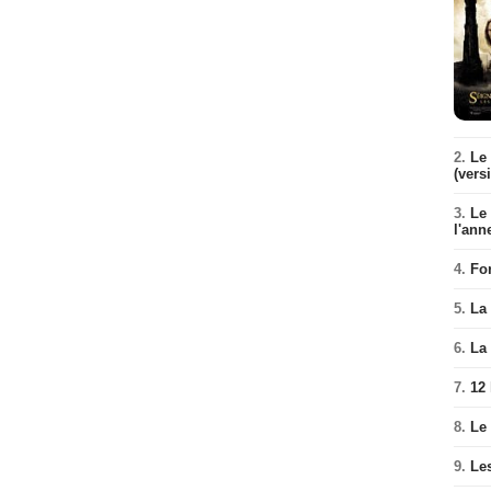
2.
Le 
(vers
3.
Le
l'ann
4.
Fo
5.
La 
6.
La 
7.
12
8.
Le
9.
Le