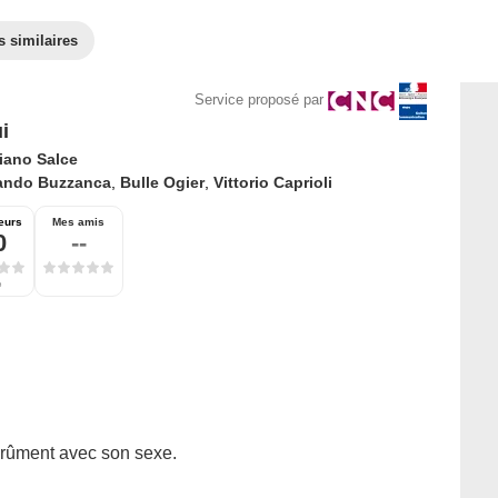
s similaires
Service proposé par
ui
iano Salce
ando Buzzanca
,
Bulle Ogier
,
Vittorio Caprioli
eurs
Mes amis
0
--
e
rûment avec son sexe.