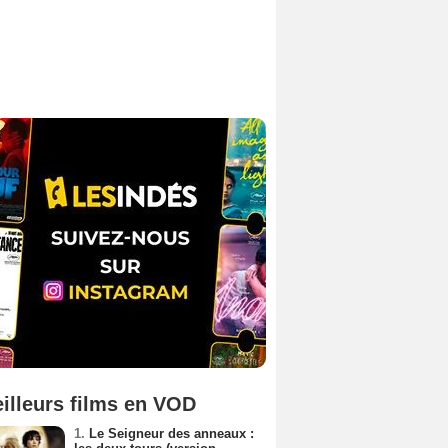
illeurs films en VOD
1.
Le Seigneur des anneaux :