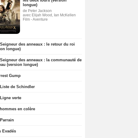
les deux tours (version
longue)
de Peter Jackson
avec Elijah Wood, Ian McKellen
Film - Aventure
Seigneur des anneaux : le retour du roi
ion longue)
 Seigneur des anneaux : la communauté de
eau (version longue)
rrest Gump
Liste de Schindler
Ligne verte
 hommes en colère
 Parrain
s Evadés