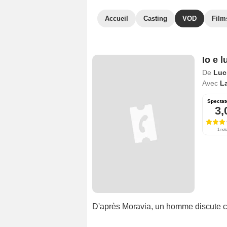
Accueil
Casting
VOD
Film
Io e l
De
Luc
Avec
L
Spectat
3,
1 not
D'après Moravia, un homme discute c