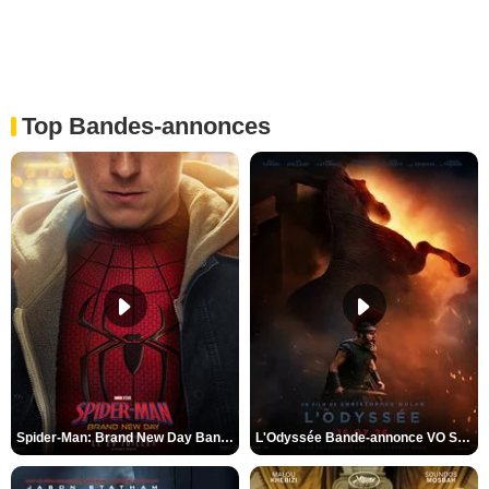
Top Bandes-annonces
Spider-Man: Brand New Day Bande-annonce VO STFR
L'Odyssée Bande-annonce VO STFR