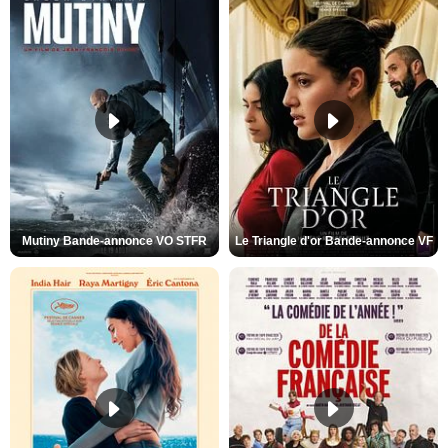
Mutiny Bande-annonce VO STFR
Le Triangle d'or Bande-annonce VF