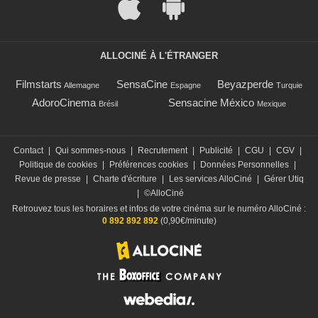
ALLOCINÉ À L'ÉTRANGER
Filmstarts
SensaCine
Beyazperde
Allemagne
Espagne
Turquie
AdoroCinema
Sensacine México
Brésil
Mexique
Contact
|
Qui sommes-nous
|
Recrutement
|
Publicité
|
CGU
|
CGV
|
Politique de cookies
|
Préférences cookies
|
Données Personnelles
|
Revue de presse
|
Charte d'écriture
|
Les services AlloCiné
|
Gérer Utiq
|
©AlloCiné
Retrouvez tous les horaires et infos de votre cinéma sur le numéro AlloCiné :
0 892 892 892
(0,90€/minute)