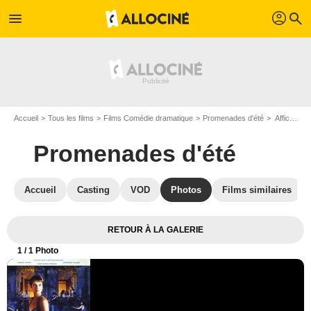
profil
menu
search
Accueil
Tous les films
Films Comédie dramatique
Promenades d'été
Affiche du film Promenades d'été - Photo 1
Promenades d'été
Accueil
Casting
VOD
Photos
Films similaires
RETOUR À LA GALERIE
1
/ 1 Photo