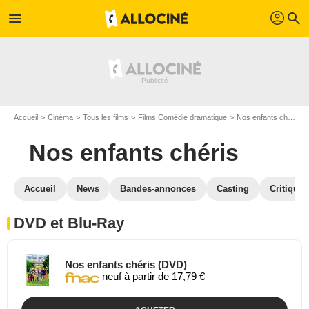
profil
menu
search
Accueil
Cinéma
Tous les films
Films Comédie dramatique
Nos enfants chéris
Nos enfants chéris
Accueil
News
Bandes-annonces
Casting
Critiques
DVD et Blu-Ray
Nos enfants chéris (DVD)
neuf à partir de 17,79 €