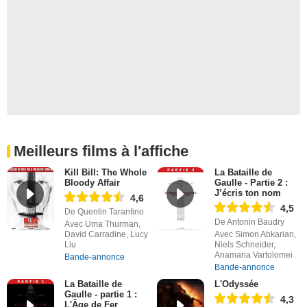
Meilleurs films à l'affiche
Kill Bill: The Whole
La Bataille de
Bloody Affair
Gaulle - Partie 2 :
J’écris ton nom
4,6
4,5
De Quentin Tarantino
De Antonin Baudry
Avec Uma Thurman,
David Carradine, Lucy
Avec Simon Abkarian,
Liu
Niels Schneider,
Anamaria Vartolomei
Bande-annonce
Bande-annonce
La Bataille de
L'Odyssée
Gaulle - partie 1 :
4,3
L'Âge de Fer