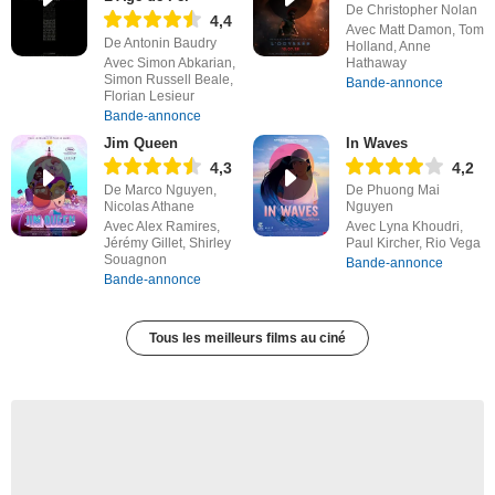
De Christopher Nolan
4,4
Avec Matt Damon, Tom
De Antonin Baudry
Holland, Anne
Avec Simon Abkarian,
Hathaway
Simon Russell Beale,
Bande-annonce
Florian Lesieur
Bande-annonce
Jim Queen
In Waves
4,3
4,2
De Marco Nguyen,
De Phuong Mai
Nicolas Athane
Nguyen
Avec Alex Ramires,
Avec Lyna Khoudri,
Jérémy Gillet, Shirley
Paul Kircher, Rio Vega
Souagnon
Bande-annonce
Bande-annonce
Tous les meilleurs films au ciné