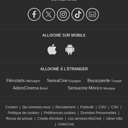
ALLOCINÉ SUR MOBILE
ALLOCINÉ À L'ÉTRANGER
Filmstarts
SensaCine
Beyazperde
Allemagne
Espagne
Turquie
AdoroCinema
Sensacine México
Brésil
Mexique
Contact
|
Qui sommes-nous
|
Recrutement
|
Publicité
|
CGU
|
CGV
|
Politique de cookies
|
Préférences cookies
|
Données Personnelles
|
Revue de presse
|
Charte d'écriture
|
Les services AlloCiné
|
Gérer Utiq
|
©AlloCiné