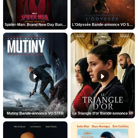
Spider-Man: Brand New Day Bande-annonce VO STFR
L'Odyssée Bande-annonce VO STFR
Mutiny Bande-annonce VO STFR
Le Triangle d'or Bande-annonce VF