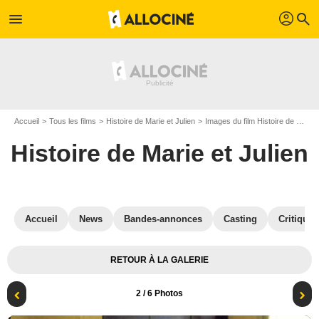
profil
menu
search
Accueil
Tous les films
Histoire de Marie et Julien
Images du film Histoire de Marie et Julien
Histoire de Marie et Julien
Accueil
News
Bandes-annonces
Casting
Critiques
RETOUR À LA GALERIE
2
/ 6 Photos