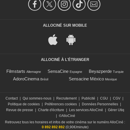
ALLOCINÉ SUR MOBILE
ALLOCINÉ À L'ÉTRANGER
Filmstarts
SensaCine
Beyazperde
Allemagne
Espagne
Turquie
AdoroCinema
Sensacine México
Brésil
Mexique
Contact
|
Qui sommes-nous
|
Recrutement
|
Publicité
|
CGU
|
CGV
|
Politique de cookies
|
Préférences cookies
|
Données Personnelles
|
Revue de presse
|
Charte d'écriture
|
Les services AlloCiné
|
Gérer Utiq
|
©AlloCiné
Retrouvez tous les horaires et infos de votre cinéma sur le numéro AlloCiné :
0 892 892 892
(0,90€/minute)