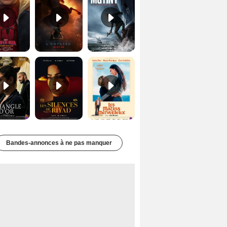
Le Triangle d'or Bande-annonce VF
Les Silences de Riyad Bande-annonce VO STFR
Les Matins merveilleux Bande-annonce VF
Bandes-annonces à ne pas manquer