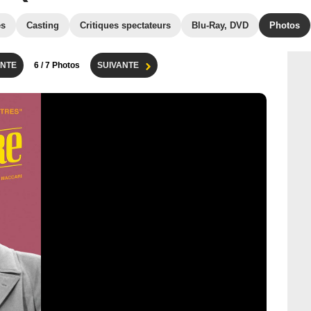
es
Casting
Critiques spectateurs
Blu-Ray, DVD
Photos
NTE
6
/ 7 Photos
SUIVANTE