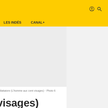
profil
search
LES INDÉS
CANAL+
l Mattatore (L'homme aux cent visages) - Photo 6
visages)