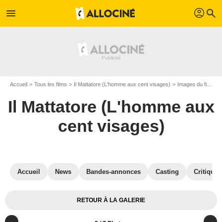
profil
menu
search
Accueil
Tous les films
Il Mattatore (L'homme aux cent visages)
Images du film Il Mattatore (L'homme aux cent visages)
Il Mattatore (L'homme aux
cent visages)
Accueil
News
Bandes-annonces
Casting
Critiques
RETOUR À LA GALERIE