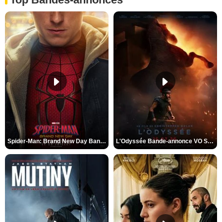
Spider-Man: Brand New Day Bande-annonce VO STFR
L'Odyssée Bande-annonce VO STFR