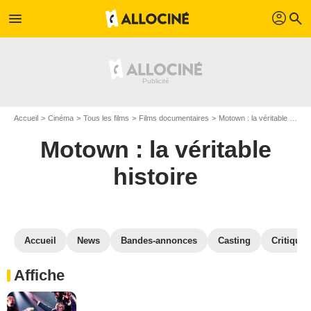
profil
menu
search
Accueil
Cinéma
Tous les films
Films documentaires
Motown : la véritable histoire
Motown : la véritable
histoire
Accueil
News
Bandes-annonces
Casting
Critiques
Affiche