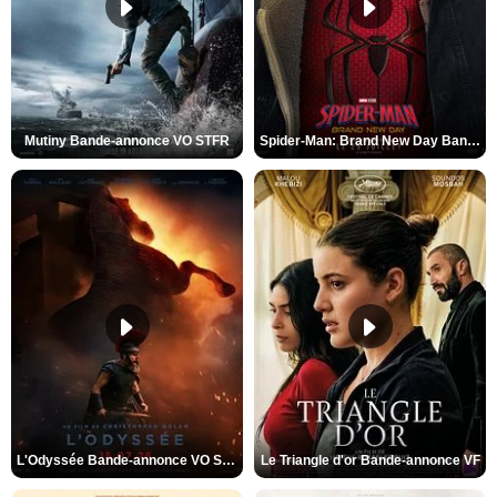
Mutiny Bande-annonce VO STFR
Spider-Man: Brand New Day Bande-annonce VO STFR
L'Odyssée Bande-annonce VO STFR
Le Triangle d'or Bande-annonce VF