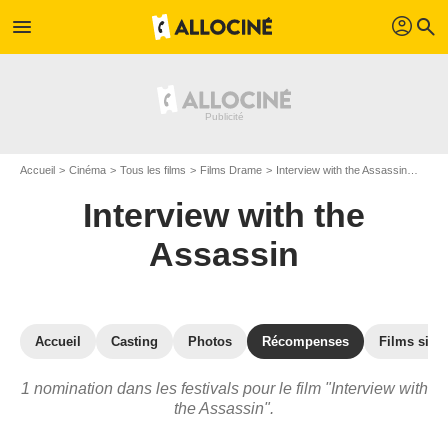
profil
menu
search
Accueil
Cinéma
Tous les films
Films Drame
Interview with the Assassin
Prix 
Interview with the
Assassin
Accueil
Casting
Photos
Récompenses
Films simil
1 nomination dans les festivals pour le film "Interview with
the Assassin".