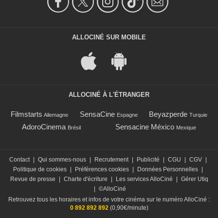
ALLOCINÉ SUR MOBILE
ALLOCINÉ À L'ÉTRANGER
Filmstarts
SensaCine
Beyazperde
Allemagne
Espagne
Turquie
AdoroCinema
Sensacine México
Brésil
Mexique
Contact
|
Qui sommes-nous
|
Recrutement
|
Publicité
|
CGU
|
CGV
|
Politique de cookies
|
Préférences cookies
|
Données Personnelles
|
Revue de presse
|
Charte d'écriture
|
Les services AlloCiné
|
Gérer Utiq
|
©AlloCiné
Retrouvez tous les horaires et infos de votre cinéma sur le numéro AlloCiné :
0 892 892 892
(0,90€/minute)