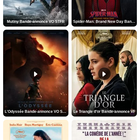
Mutiny Bande-annonce VO STFR
Spider-Man: Brand New Day Bande-annonce VO STFR
L'Odyssée Bande-annonce VO STFR
Le Triangle d'or Bande-annonce VF