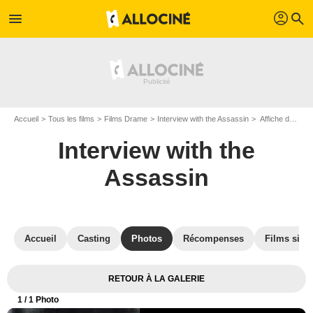
profil
menu
search
Accueil
Tous les films
Films Drame
Interview with the Assassin
Affiche du film Interview with the Assassin - Photo 1
Interview with the
Assassin
Accueil
Casting
Photos
Récompenses
Films simil
RETOUR À LA GALERIE
1
/ 1 Photo