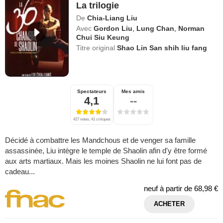
La trilogie
De
Chia-Liang Liu
Avec
Gordon Liu
,
Lung Chan
,
Norman
Chui Siu Keung
Titre original
Shao Lin San shih liu fang
Spectateurs
Mes amis
4,1
--
427 notes, 41 critiques
Décidé à combattre les Mandchous et de venger sa famille
assassinée, Liu intègre le temple de Shaolin afin d'y être formé
aux arts martiaux. Mais les moines Shaolin ne lui font pas de
cadeau...
neuf à partir de
68,98 €
ACHETER