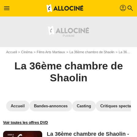
profil
menu
search
Accueil
Cinéma
Films Arts Martiaux
La 36ème chambre de Shaolin
La 36ème chambre de Shaolin en DVD
La 36ème chambre de
Shaolin
Accueil
Bandes-annonces
Casting
Critiques spectateu
Voir toutes les offres DVD
La 36ème chambre de Shaolin -