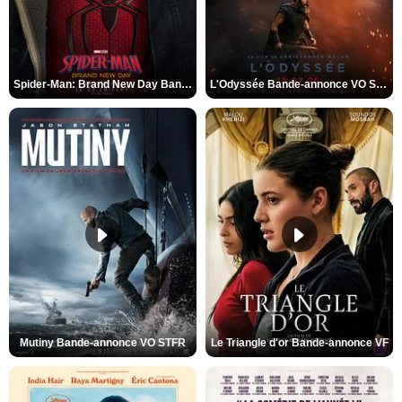
Spider-Man: Brand New Day Bande-annonce VO STFR
L'Odyssée Bande-annonce VO STFR
Mutiny Bande-annonce VO STFR
Le Triangle d'or Bande-annonce VF