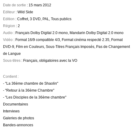
Date de sortie
: 15 mars 2012
Editeur
: Wild Side
Edition
: Coffret, 3 DVD, PAL, Tous publics
Région
: 2
Audio
: Français Dolby Digital 2.0 mono, Mandarin Dolby Digital 2.0 mono
Vidéo
: Format 16/9 compatible 4/3, Format cinéma respecté 2.35, Format
DVD-9, Film en Couleurs, Sous-Titres Français Imposés, Pas de Changement
de Langue
Sous-titres
: Français, obligatoires avec la VO
Contient :
- "La 36ème chambre de Shaolin"
- "Retour à la 36ème Chambre"
- "Les Disciples de la 36ème chambre"
Documentaires
Interviews
Galeries de photos
Bandes-annonces