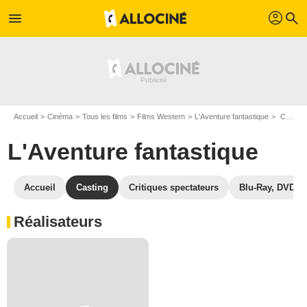
profil
menu
search
Accueil
Cinéma
Tous les films
Films Western
L'Aventure fantastique
Casting L'Aventure fantastique
L'Aventure fantastique
Accueil
Casting
Critiques spectateurs
Blu-Ray, DVD
Réalisateurs