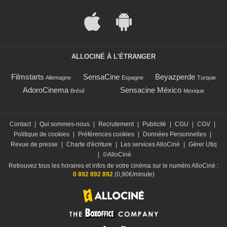
ALLOCINÉ À L'ÉTRANGER
Filmstarts
SensaCine
Beyazperde
Allemagne
Espagne
Turquie
AdoroCinema
Sensacine México
Brésil
Mexique
Contact
|
Qui sommes-nous
|
Recrutement
|
Publicité
|
CGU
|
CGV
|
Politique de cookies
|
Préférences cookies
|
Données Personnelles
|
Revue de presse
|
Charte d'écriture
|
Les services AlloCiné
|
Gérer Utiq
|
©AlloCiné
Retrouvez tous les horaires et infos de votre cinéma sur le numéro AlloCiné :
0 892 892 892
(0,90€/minute)