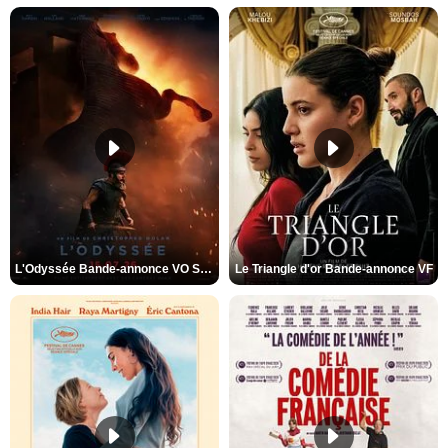
L'Odyssée Bande-annonce VO STFR
Le Triangle d'or Bande-annonce VF