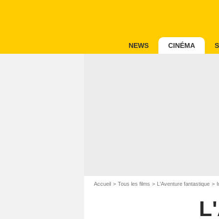
NEWS
CINÉMA
S
Accueil
Tous les films
L'Aventure fantastique
I
L