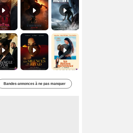
Le Triangle d'or Bande-annonce VF
Les Silences de Riyad Bande-annonce VO STFR
Les Matins merveilleux Bande-annonce VF
Bandes-annonces à ne pas manquer