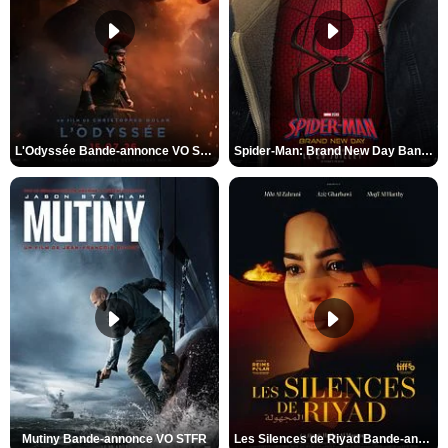
L'Odyssée Bande-annonce VO STFR
Spider-Man: Brand New Day Bande-annonce VO STFR
Mutiny Bande-annonce VO STFR
Les Silences de Riyad Bande-annonce VO STFR