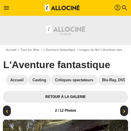
profil
menu
search
Accueil
Tous les films
L'Aventure fantastique
Images du film L'Aventure fantastique
L'Aventure fantastique
Accueil
Casting
Critiques spectateurs
Blu-Ray, DVD
RETOUR À LA GALERIE
2
/ 12 Photos