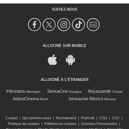
SUIVEZ-NOUS
ALLOCINÉ SUR MOBILE
ALLOCINÉ À L'ÉTRANGER
Filmstarts
SensaCine
Beyazperde
Allemagne
Espagne
Turquie
AdoroCinema
Sensacine México
Brésil
Mexique
Contact
|
Qui sommes-nous
|
Recrutement
|
Publicité
|
CGU
|
CGV
|
Politique de cookies
|
Préférences cookies
|
Données Personnelles
|