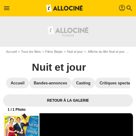
profil
menu
search
Accueil
Tous les films
Films Biopic
Nuit et jour
Affiche du film Nuit et jour - Photo 1
Nuit et jour
Accueil
Bandes-annonces
Casting
Critiques spectateu
RETOUR À LA GALERIE
1
/ 1 Photo