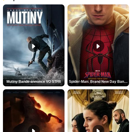
Mutiny Bande-annonce VO STFR
Spider-Man: Brand New Day Bande-annonce VO STFR