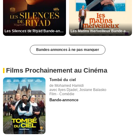
Les Silences de Riyad Bande-annonce VO STFR
Les Matins merveilleux Bande-annonce VF
Bandes-annonces à ne pas manquer
Films Prochainement au Cinéma
Tombé du ciel
de Mohamed Hamidi
avec Ilyes Djadel, Josiane Balasko
Film - Comédie
Bande-annonce