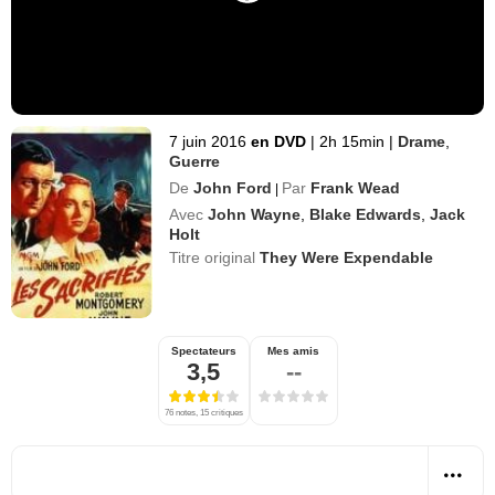
7 juin 2016
en DVD
|
2h 15min
|
Drame
,
Guerre
De
John Ford
Par
Frank Wead
|
Avec
John Wayne
,
Blake Edwards
,
Jack
Holt
Titre original
They Were Expendable
Spectateurs
Mes amis
3,5
--
76 notes, 15 critiques