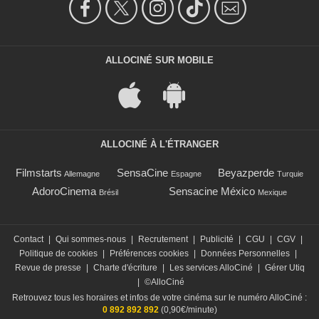
ALLOCINÉ SUR MOBILE
ALLOCINÉ À L'ÉTRANGER
Filmstarts
SensaCine
Beyazperde
Allemagne
Espagne
Turquie
AdoroCinema
Sensacine México
Brésil
Mexique
Contact
|
Qui sommes-nous
|
Recrutement
|
Publicité
|
CGU
|
CGV
|
Politique de cookies
|
Préférences cookies
|
Données Personnelles
|
Revue de presse
|
Charte d'écriture
|
Les services AlloCiné
|
Gérer Utiq
|
©AlloCiné
Retrouvez tous les horaires et infos de votre cinéma sur le numéro AlloCiné :
0 892 892 892
(0,90€/minute)