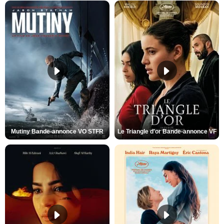
Mutiny Bande-annonce VO STFR
Le Triangle d'or Bande-annonce VF