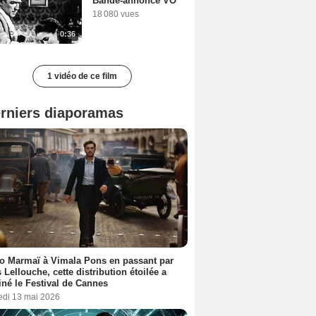
Bande-annonce VO
18 080 vues
0:36
1 vidéo de ce film
rniers diaporamas
o Marmaï à Vimala Pons en passant par
s Lellouche, cette distribution étoilée a
iné le Festival de Cannes
edi 13 mai 2026