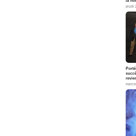
la no
jeudi
Porté
succè
revie
mercre