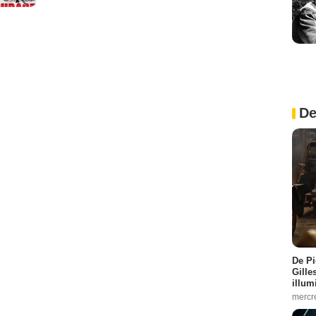
De
De Pi
Gille
illum
mercr