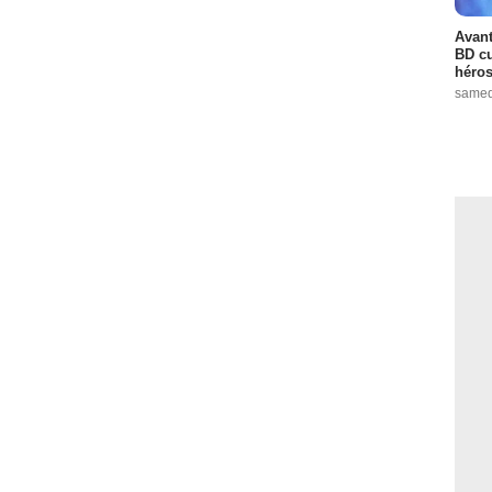
Avant
BD cu
héros
samed