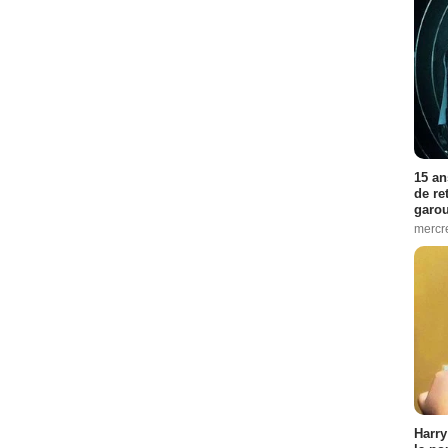
15 an
de re
garo
mercre
Harry