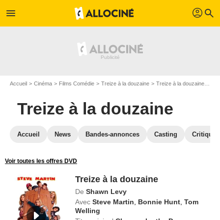
profil
menu
search
Accueil
Cinéma
Films Comédie
Treize à la douzaine
Treize à la douzaine en DVD
Treize à la douzaine
Accueil
News
Bandes-annonces
Casting
Critiques
Voir toutes les offres DVD
Treize à la douzaine
De
Shawn Levy
Avec
Steve Martin
,
Bonnie Hunt
,
Tom
Welling