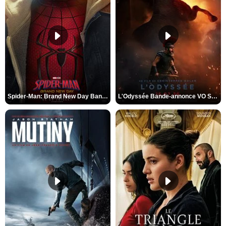
Spider-Man: Brand New Day Bande-annonce VO STFR
L'Odyssée Bande-annonce VO STFR