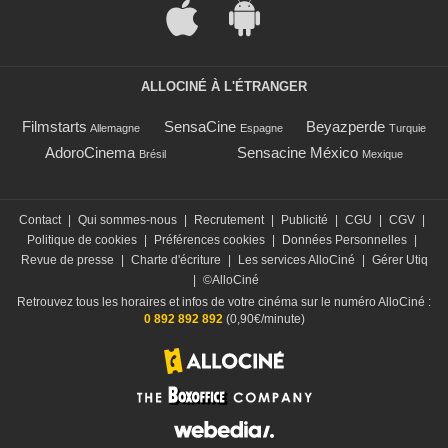
ALLOCINÉ À L'ÉTRANGER
Filmstarts
SensaCine
Beyazperde
Allemagne
Espagne
Turquie
AdoroCinema
Sensacine México
Brésil
Mexique
Contact
|
Qui sommes-nous
|
Recrutement
|
Publicité
|
CGU
|
CGV
|
Politique de cookies
|
Préférences cookies
|
Données Personnelles
|
Revue de presse
|
Charte d'écriture
|
Les services AlloCiné
|
Gérer Utiq
|
©AlloCiné
Retrouvez tous les horaires et infos de votre cinéma sur le numéro AlloCiné :
0 892 892 892
(0,90€/minute)