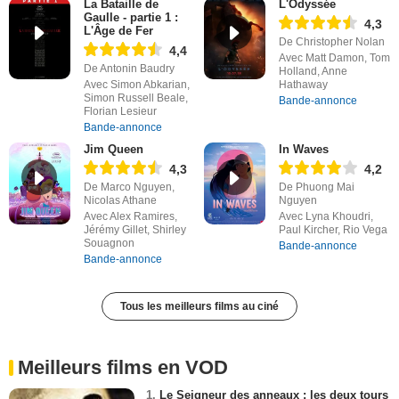
La Bataille de
L'Odyssée
Gaulle - partie 1 :
4,3
L'Âge de Fer
De Christopher Nolan
4,4
Avec Matt Damon, Tom
De Antonin Baudry
Holland, Anne
Avec Simon Abkarian,
Hathaway
Simon Russell Beale,
Bande-annonce
Florian Lesieur
Bande-annonce
Jim Queen
In Waves
4,3
4,2
De Marco Nguyen,
De Phuong Mai
Nicolas Athane
Nguyen
Avec Alex Ramires,
Avec Lyna Khoudri,
Jérémy Gillet, Shirley
Paul Kircher, Rio Vega
Souagnon
Bande-annonce
Bande-annonce
Tous les meilleurs films au ciné
Meilleurs films en VOD
1.
Le Seigneur des anneaux : les deux tours