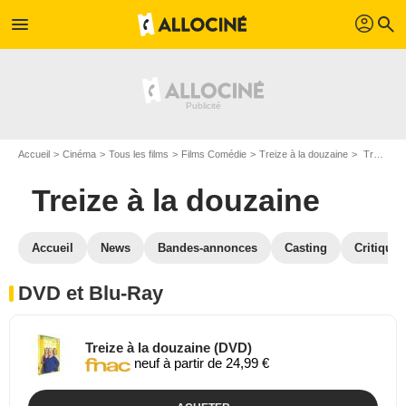
profil
menu
search
Accueil
Cinéma
Tous les films
Films Comédie
Treize à la douzaine
Treize à la douzaine en DVD Blu Ray
Treize à la douzaine
Accueil
News
Bandes-annonces
Casting
Critiques
DVD et Blu-Ray
Treize à la douzaine (DVD)
neuf à partir de 24,99 €