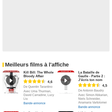
Meilleurs films à l'affiche
Kill Bill: The Whole
La Bataille de
Bloody Affair
Gaulle - Partie 2 :
J’écris ton nom
4,6
4,5
De Quentin Tarantino
De Antonin Baudry
Avec Uma Thurman,
David Carradine, Lucy
Avec Simon Abkarian,
Liu
Niels Schneider,
Anamaria Vartolomei
Bande-annonce
Bande-annonce