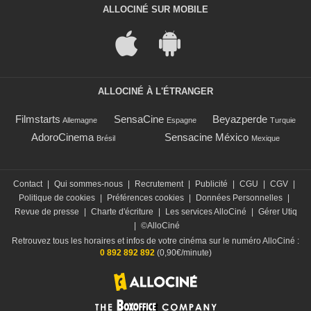
ALLOCINÉ SUR MOBILE
ALLOCINÉ À L'ÉTRANGER
Filmstarts
SensaCine
Beyazperde
Allemagne
Espagne
Turquie
AdoroCinema
Sensacine México
Brésil
Mexique
Contact
|
Qui sommes-nous
|
Recrutement
|
Publicité
|
CGU
|
CGV
|
Politique de cookies
|
Préférences cookies
|
Données Personnelles
|
Revue de presse
|
Charte d'écriture
|
Les services AlloCiné
|
Gérer Utiq
|
©AlloCiné
Retrouvez tous les horaires et infos de votre cinéma sur le numéro AlloCiné :
0 892 892 892
(0,90€/minute)