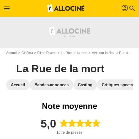
profil
menu
search
Accueil
Cinéma
Films Drame
La Rue de la mort
Avis sur le film La Rue de la mort
La Rue de la mort
Accueil
Bandes-annonces
Casting
Critiques spectateu
Note moyenne
5,0
1titre de presse