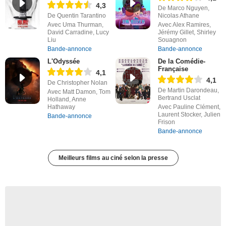
4,3
De Marco Nguyen,
De Quentin Tarantino
Nicolas Athane
Avec Uma Thurman,
Avec Alex Ramires,
David Carradine, Lucy
Jérémy Gillet, Shirley
Liu
Souagnon
Bande-annonce
Bande-annonce
L'Odyssée
De la Comédie-
Française
4,1
4,1
De Christopher Nolan
De Martin Darondeau,
Avec Matt Damon, Tom
Bertrand Usclat
Holland, Anne
Hathaway
Avec Pauline Clément,
Laurent Stocker, Julien
Bande-annonce
Frison
Bande-annonce
Meilleurs films au ciné selon la presse