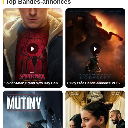
Top Bandes-annonces
Spider-Man: Brand New Day Bande-annonce VO STFR
L'Odyssée Bande-annonce VO STFR