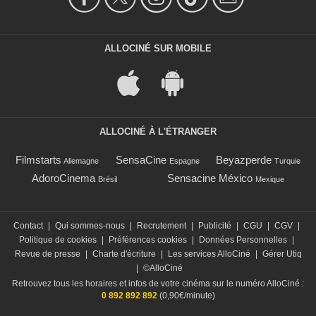
ALLOCINÉ SUR MOBILE
ALLOCINÉ À L'ÉTRANGER
Filmstarts
SensaCine
Beyazperde
Allemagne
Espagne
Turquie
AdoroCinema
Sensacine México
Brésil
Mexique
Contact
|
Qui sommes-nous
|
Recrutement
|
Publicité
|
CGU
|
CGV
|
Politique de cookies
|
Préférences cookies
|
Données Personnelles
|
Revue de presse
|
Charte d'écriture
|
Les services AlloCiné
|
Gérer Utiq
|
©AlloCiné
Retrouvez tous les horaires et infos de votre cinéma sur le numéro AlloCiné :
0 892 892 892
(0,90€/minute)