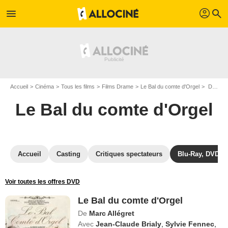
profil
menu
search
Accueil
Cinéma
Tous les films
Films Drame
Le Bal du comte d'Orgel
DVD Le Bal du comte d'Orgel
Le Bal du comte d'Orgel
Accueil
Casting
Critiques spectateurs
Blu-Ray, DVD
Voir toutes les offres DVD
Le Bal du comte d'Orgel
De
Marc Allégret
Avec
Jean-Claude Brialy
,
Sylvie Fennec
,