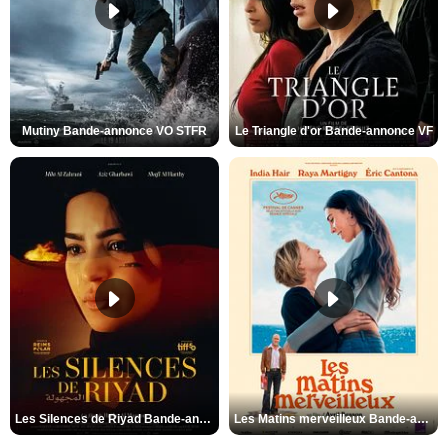
Mutiny Bande-annonce VO STFR
Le Triangle d'or Bande-annonce VF
Les Silences de Riyad Bande-annonce VO STFR
Les Matins merveilleux Bande-annonce VF