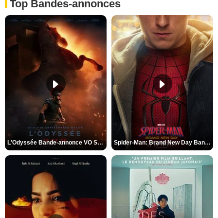
Top Bandes-annonces
L'Odyssée Bande-annonce VO STFR
Spider-Man: Brand New Day Bande-annonce VO STFR