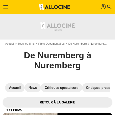
profil
menu
search
Accueil
Tous les films
Films Documentaires
De Nuremberg à Nuremberg
Affic
De Nuremberg à
Nuremberg
Accueil
News
Critiques spectateurs
Critiques presse
RETOUR À LA GALERIE
1
/ 1 Photo