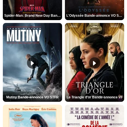
Spider-Man: Brand New Day Bande-annonce VO STFR
L'Odyssée Bande-annonce VO STFR
Mutiny Bande-annonce VO STFR
Le Triangle d'or Bande-annonce VF