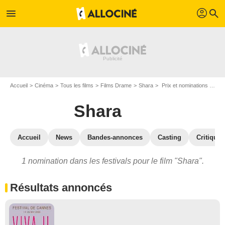
profil
menu
search
Accueil
Cinéma
Tous les films
Films Drame
Shara
Prix et nominations pour Shara
Shara
Accueil
News
Bandes-annonces
Casting
Critiques
1 nomination dans les festivals pour le film "Shara".
Résultats annoncés