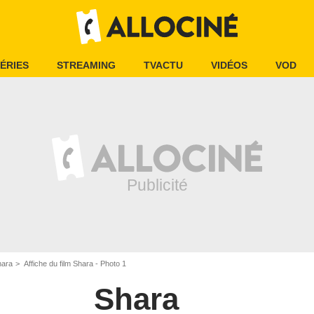
ÉRIES
STREAMING
TVACTU
VIDÉOS
VOD
hara
Affiche du film Shara - Photo 1
Shara