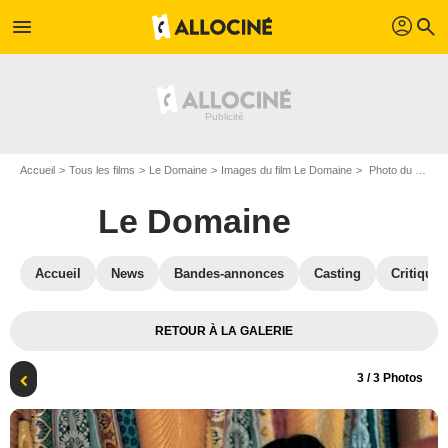
profil
menu
search
Accueil
Tous les films
Le Domaine
Images du film Le Domaine
Photo du film Le Domaine - Photo 3
Le Domaine
Accueil
News
Bandes-annonces
Casting
Critiques
RETOUR À LA GALERIE
3
/ 3 Photos