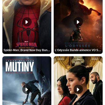
Spider-Man: Brand New Day Bande-annonce VO STFR
L'Odyssée Bande-annonce VO STFR