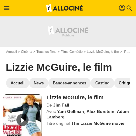
profil
menu
search
Accueil
Cinéma
Tous les films
Films Comédie
Lizzie McGuire, le film
Regarder Lizzie McGuire, le film en SVOD
Lizzie McGuire, le film
Accueil
News
Bandes-annonces
Casting
Critiques
Lizzie McGuire, le film
De
Jim Fall
Avec
Yani Gellman
,
Alex Borstein
,
Adam
Lamberg
Titre original
The Lizzie McGuire movie