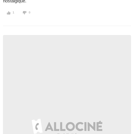
nostalgique.
1
0