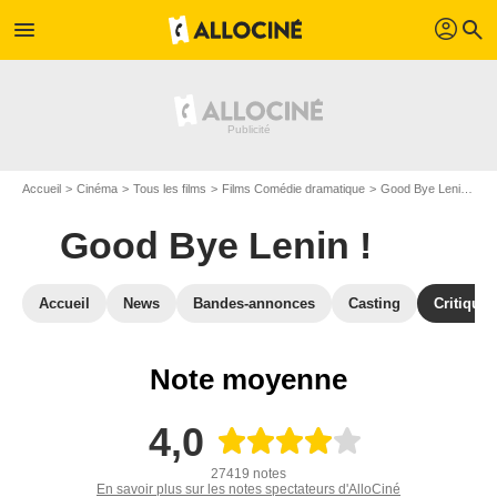
profil
menu
search
Accueil
Cinéma
Tous les films
Films Comédie dramatique
Good Bye Lenin !
C
Good Bye Lenin !
Accueil
News
Bandes-annonces
Casting
Critiques
Note moyenne
4,0
27419 notes
En savoir plus sur les notes spectateurs d'AlloCiné