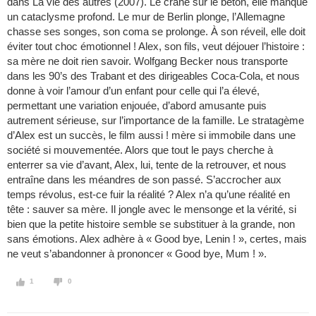
dans La vie des autres (2007). Le crâne sur le béton, elle manque
un cataclysme profond. Le mur de Berlin plonge, l’Allemagne
chasse ses songes, son coma se prolonge. À son réveil, elle doit
éviter tout choc émotionnel ! Alex, son fils, veut déjouer l’histoire :
sa mère ne doit rien savoir. Wolfgang Becker nous transporte
dans les 90’s des Trabant et des dirigeables Coca-Cola, et nous
donne à voir l’amour d’un enfant pour celle qui l’a élevé,
permettant une variation enjouée, d’abord amusante puis
autrement sérieuse, sur l’importance de la famille. Le stratagème
d’Alex est un succès, le film aussi ! mère si immobile dans une
société si mouvementée. Alors que tout le pays cherche à
enterrer sa vie d’avant, Alex, lui, tente de la retrouver, et nous
entraîne dans les méandres de son passé. S’accrocher aux
temps révolus, est-ce fuir la réalité ? Alex n’a qu’une réalité en
tête : sauver sa mère. Il jongle avec le mensonge et la vérité, si
bien que la petite histoire semble se substituer à la grande, non
sans émotions. Alex adhère à « Good bye, Lenin ! », certes, mais
ne veut s’abandonner à prononcer « Good bye, Mum ! ».
1
0