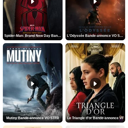
Spider-Man: Brand New Day Bande-annonce VO STFR
L'Odyssée Bande-annonce VO STFR
Mutiny Bande-annonce VO STFR
Le Triangle d'or Bande-annonce VF