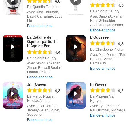
4,6
4,5
De Quentin Tarantino
De Antonin Baudry
Avec Uma Thurman,
David Carradine, Lucy
Avec Simon Abkarian,
Liu
Niels Schneider,
Anamaria Vartolomei
Bande-annonce
Bande-annonce
La Bataille de
L'Odyssée
Gaulle - partie 1 :
4,3
L'Âge de Fer
De Christopher Nolan
4,4
Avec Matt Damon, Tom
De Antonin Baudry
Holland, Anne
Avec Simon Abkarian,
Hathaway
Simon Russell Beale,
Bande-annonce
Florian Lesieur
Bande-annonce
Jim Queen
In Waves
4,3
4,2
De Marco Nguyen,
De Phuong Mai
Nicolas Athane
Nguyen
Avec Alex Ramires,
Avec Lyna Khoudri,
Jérémy Gillet, Shirley
Paul Kircher, Rio Vega
Souagnon
Bande-annonce
Bande-annonce