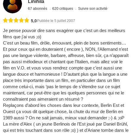
Linihila
67 abonnés
620 critiques
Suivre son activité
5,0
Publiée le 5 juillet 2007
Je pense pouvoir dire sans exagérer que c’est un des meilleurs
films que j'ai vus ;o)
C’est un beau film, drôle, émouvant, plein de bons sentiments…
Et pour ceux qui en douteraient ( encore ), NON, l’Allemand n’est
pas une langue violente, barbare, affreuse, bien sûr, ça n’apparaît
pas aussi mélodieux et chantant que l’Italien, mais allez voir le
film en V.O. et vous vous rendrez compte que c’est aussi une
langue douce et harmonieuse ! D’autant plus que la langue a une
place très importante dans un film, en particulier dans un film
comme celui-ci, mais ‘pas le temps de s’étendre sur ce sujet
maintenant, car peut-être que les quelques personnes qui ne le
connaîtraient pas aimeraient un résumé ?
Replaçons d’abord les choses dans leur contexte, Berlin Est et
Ouest ça vous dit quelque chose, la chute du mur de Berlin en
1989 aussi ? On ne sait jamais, mieux vaut demander ;-) & ;oP
La mère d’Alex ( un jeune Berlinois de l’Est joué par Daniel Brühl,
qui est très touchant dans son rôle ;o) ) et d’Ariane tombe dans le