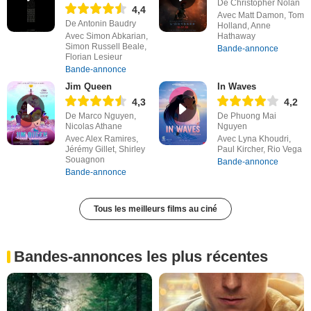
De Christopher Nolan
4,4
Avec Matt Damon, Tom
De Antonin Baudry
Holland, Anne
Avec Simon Abkarian,
Hathaway
Simon Russell Beale,
Bande-annonce
Florian Lesieur
Bande-annonce
Jim Queen
In Waves
4,3
4,2
De Marco Nguyen,
De Phuong Mai
Nicolas Athane
Nguyen
Avec Alex Ramires,
Avec Lyna Khoudri,
Jérémy Gillet, Shirley
Paul Kircher, Rio Vega
Souagnon
Bande-annonce
Bande-annonce
Tous les meilleurs films au ciné
Bandes-annonces les plus récentes