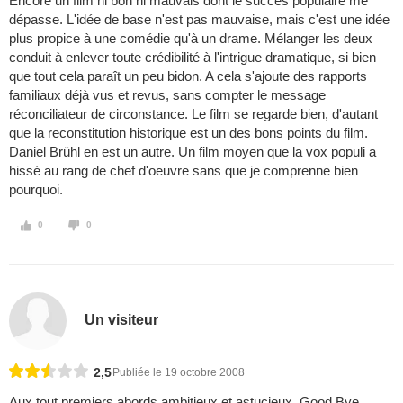
Encore un film ni bon ni mauvais dont le succès populaire me
dépasse. L'idée de base n'est pas mauvaise, mais c'est une idée
plus propice à une comédie qu'à un drame. Mélanger les deux
conduit à enlever toute crédibilité à l'intrigue dramatique, si bien
que tout cela paraît un peu bidon. A cela s'ajoute des rapports
familiaux déjà vus et revus, sans compter le message
réconciliateur de circonstance. Le film se regarde bien, d'autant
que la reconstitution historique est un des bons points du film.
Daniel Brühl en est un autre. Un film moyen que la vox populi a
hissé au rang de chef d'oeuvre sans que je comprenne bien
pourquoi.
0
0
Un visiteur
2,5
Publiée le 19 octobre 2008
Aux tout premiers abords ambitieux et astucieux, Good Bye,