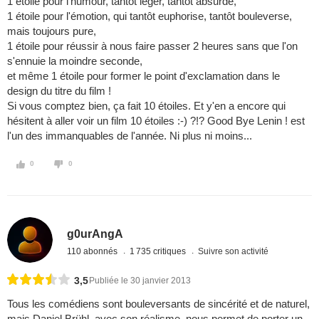
1 étoile pour l'humour, tantôt léger, tantôt absurde,
1 étoile pour l'émotion, qui tantôt euphorise, tantôt bouleverse,
mais toujours pure,
1 étoile pour réussir à nous faire passer 2 heures sans que l'on
s'ennuie la moindre seconde,
et même 1 étoile pour former le point d'exclamation dans le
design du titre du film !
Si vous comptez bien, ça fait 10 étoiles. Et y'en a encore qui
hésitent à aller voir un film 10 étoiles :-) ?!? Good Bye Lenin ! est
l'un des immanquables de l'année. Ni plus ni moins...
0
0
g0urAngA
110 abonnés
1 735 critiques
Suivre son activité
3,5
Publiée le 30 janvier 2013
Tous les comédiens sont bouleversants de sincérité et de naturel,
mais Daniel Brühl, avec son réalisme, nous permet de porter un