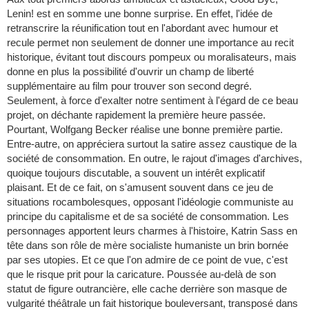
Lenin! est en somme une bonne surprise. En effet, l'idée de
retranscrire la réunification tout en l'abordant avec humour et
recule permet non seulement de donner une importance au recit
historique, évitant tout discours pompeux ou moralisateurs, mais
donne en plus la possibilité d'ouvrir un champ de liberté
supplémentaire au film pour trouver son second degré.
Seulement, à force d'exalter notre sentiment à l'égard de ce beau
projet, on déchante rapidement la première heure passée.
Pourtant, Wolfgang Becker réalise une bonne première partie.
Entre-autre, on appréciera surtout la satire assez caustique de la
société de consommation. En outre, le rajout d'images d'archives,
quoique toujours discutable, a souvent un intérêt explicatif
plaisant. Et de ce fait, on s'amusent souvent dans ce jeu de
situations rocambolesques, opposant l'idéologie communiste au
principe du capitalisme et de sa société de consommation. Les
personnages apportent leurs charmes à l'histoire, Katrin Sass en
tête dans son rôle de mère socialiste humaniste un brin bornée
par ses utopies. Et ce que l'on admire de ce point de vue, c'est
que le risque prit pour la caricature. Poussée au-delà de son
statut de figure outrancière, elle cache derrière son masque de
vulgarité théâtrale un fait historique bouleversant, transposé dans