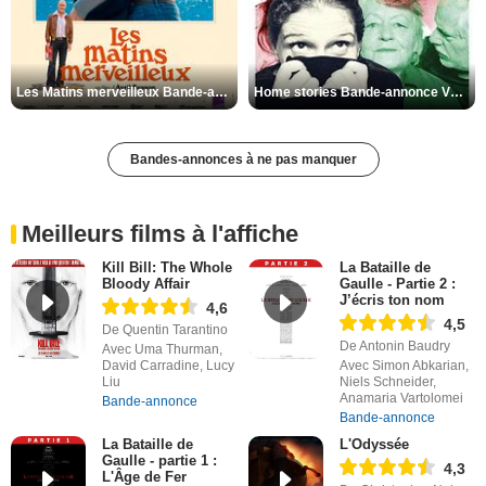
Les Matins merveilleux Bande-annonce VF
Home stories Bande-annonce VO STFR
Bandes-annonces à ne pas manquer
Meilleurs films à l'affiche
Kill Bill: The Whole
La Bataille de
Bloody Affair
Gaulle - Partie 2 :
J’écris ton nom
4,6
4,5
De Quentin Tarantino
De Antonin Baudry
Avec Uma Thurman,
David Carradine, Lucy
Avec Simon Abkarian,
Liu
Niels Schneider,
Anamaria Vartolomei
Bande-annonce
Bande-annonce
La Bataille de
L'Odyssée
Gaulle - partie 1 :
4,3
L'Âge de Fer