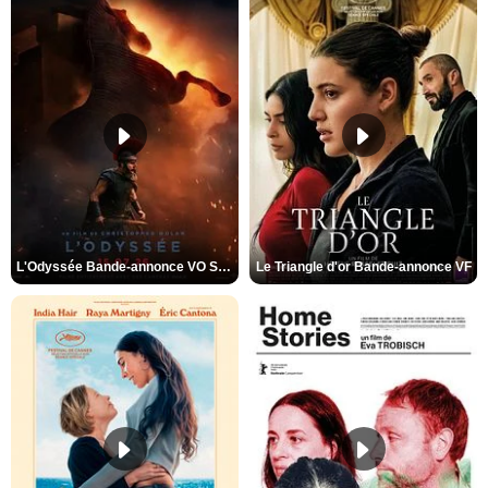
L'Odyssée Bande-annonce VO STFR
Le Triangle d'or Bande-annonce VF