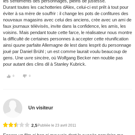
les sentiments des personnages, pleins de justesse.
Durant toutes les cachotteries dAlex, celui-ci est prêt à tout pour
éviter à sa mère de souffrir : il change les pots de confitures des
nouveaux magasins avec celui des anciens, crée avec un ami de
faux journaux télévisés, invite dans la confidence, les amis, les
voisins. Mais pendant toute cette farce, le réalisateur nous montre
la difficulté de certaines personnes à accepter cette réunification
ainsi quune parfaite Allemagne de lest dans lesprit du personnage
joué par Daniel Brühl ; un est comme laurait voulu beaucoup de
gens. Une uvre sincère, où Wolfgang Becker nen noublie pas
pour autant des clins dil à Stanley Kubrick.
0
0
Un visiteur
2,5
Publiée le 23 avril 2011