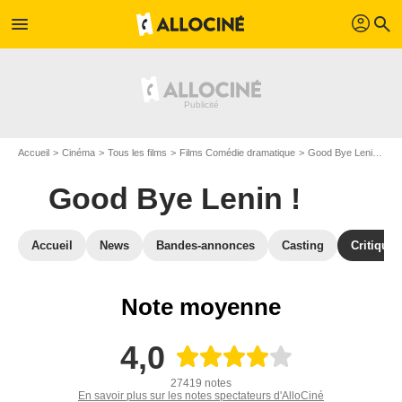
profil
menu
search
Accueil
Cinéma
Tous les films
Films Comédie dramatique
Good Bye Lenin !
A
Good Bye Lenin !
Accueil
News
Bandes-annonces
Casting
Critiques
Note moyenne
4,0
27419 notes
En savoir plus sur les notes spectateurs d'AlloCiné