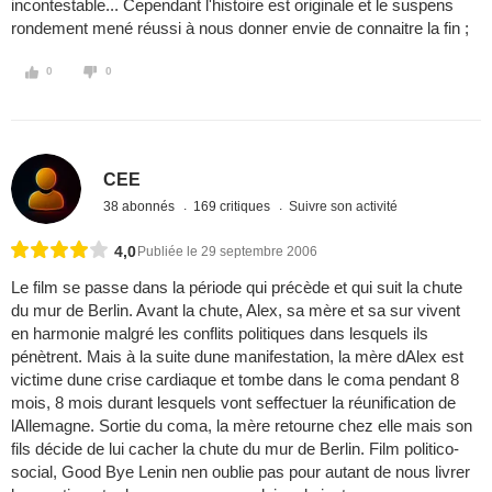
incontestable... Cependant l'histoire est originale et le suspens
rondement mené réussi à nous donner envie de connaitre la fin ;
0
0
CEE
38 abonnés
169 critiques
Suivre son activité
4,0
Publiée le 29 septembre 2006
Le film se passe dans la période qui précède et qui suit la chute
du mur de Berlin. Avant la chute, Alex, sa mère et sa sur vivent
en harmonie malgré les conflits politiques dans lesquels ils
pénètrent. Mais à la suite dune manifestation, la mère dAlex est
victime dune crise cardiaque et tombe dans le coma pendant 8
mois, 8 mois durant lesquels vont seffectuer la réunification de
lAllemagne. Sortie du coma, la mère retourne chez elle mais son
fils décide de lui cacher la chute du mur de Berlin. Film politico-
social, Good Bye Lenin nen oublie pas pour autant de nous livrer